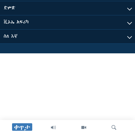
ድምጽ
ቋንቋዎች
ቪኦኤ አፍሪካ
ስለ እኛ
ቀጥታ