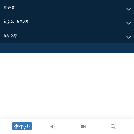
ድምጽ
ቋንቋዎች
ቪኦኤ አፍሪካ
ስለ እኛ
ቀጥታ