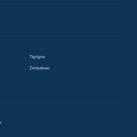
Tigrigna
Zimbabwe
e