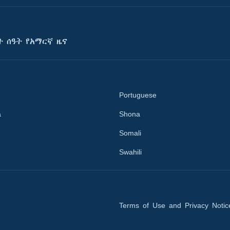
ት ሰዓት የአማርኛ ዜና
Portuguese
a
Shona
Somali
Swahili
Terms of Use and Privacy Notic