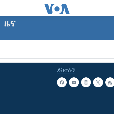
ኛ ዜና
ይከተሉን