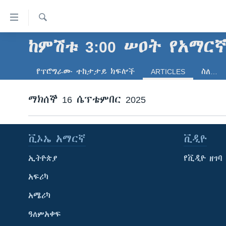
በቀላሉ
የመሥሪያ
ማገናኛዎች
ፈልግ
ከምሽቱ 3:00 ሠዐት የአማር
ዜና
ወደ
ኑሮ በጤንነት
ኢትዮጵያ
ዋናው
የፕሮግራሙ ተከታታይ ክፍሎች
ARTICLES
ስለ…
ይዘት
ጋቢና ቪኦኤ
አፍሪካ
እለፍ
ማክሰኞ 16 ሴፕቴምበር 2025
ከምሽቱ ሦስት ሰዓት የአማርኛ ዜና
ዓለምአቀፍ
ወደ
ዋናው
ቪዲዮ
አሜሪካ
ይዘት
የፎቶ መድብሎች
መካከለኛው ምሥራቅ
ቪኦኤ አማርኛ
ቪዲዮ
እለፍ
ወደ
ክምችት
ኢትዮጵያ
የቪዲዮ ዘገባ
ዋናው
ይዘት
አፍሪካ
እለፍ
አሜሪካ
ዓለምአቀፍ