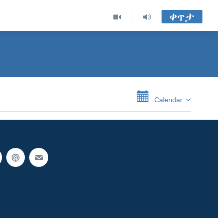
ቀጥታ
Calendar