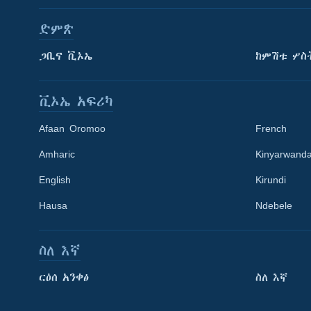
ድምጽ
ጋቢና ቪኦኤ
ከምሽቱ ሦስ
ቪኦኤ አፍሪካ
Afaan Oromoo
French
Amharic
Kinyarwand
English
Kirundi
Hausa
Ndebele
ስለ እኛ
Learning English
ርዕሰ አንቀፅ
ስለ እኛ
ይከተሉን