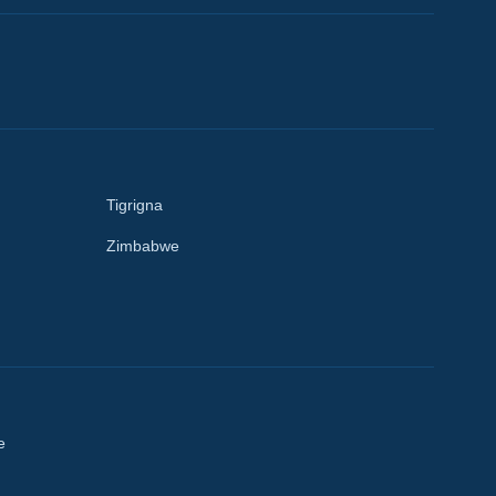
Tigrigna
Zimbabwe
e