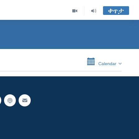
ቀጥታ
Calendar