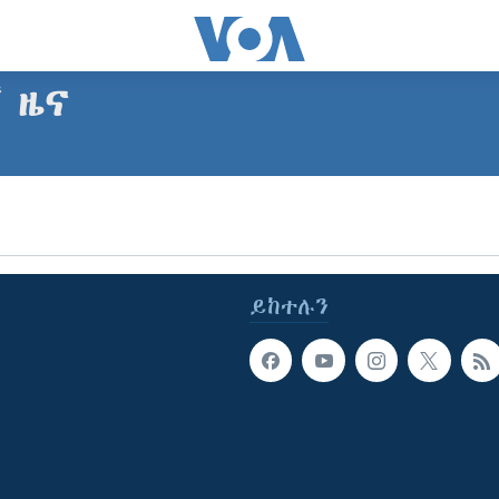
ኛ ዜና
ይከተሉን