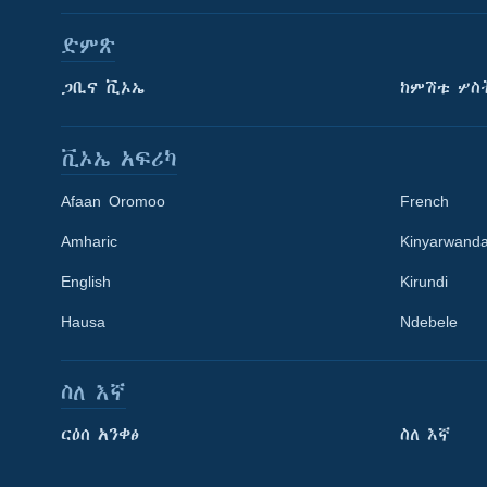
ድምጽ
ጋቢና ቪኦኤ
ከምሽቱ ሦስ
ቪኦኤ አፍሪካ
Afaan Oromoo
French
Amharic
Kinyarwand
English
Kirundi
Hausa
Ndebele
ስለ እኛ
Learning English
ርዕሰ አንቀፅ
ስለ እኛ
ይከተሉን