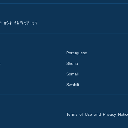
ት ሰዓት የአማርኛ ዜና
Portuguese
a
Shona
Somali
Swahili
Terms of Use and Privacy Notic