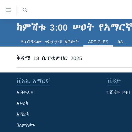
በቀላሉ
የመሥሪያ
ማገናኛዎች
ፈልግ
ከምሽቱ 3:00 ሠዐት የአማር
ዜና
ወደ
ኑሮ በጤንነት
ኢትዮጵያ
ዋናው
የፕሮግራሙ ተከታታይ ክፍሎች
ARTICLES
ስለ…
ይዘት
ጋቢና ቪኦኤ
አፍሪካ
እለፍ
ቅዳሜ 13 ሴፕቴምበር 2025
ከምሽቱ ሦስት ሰዓት የአማርኛ ዜና
ዓለምአቀፍ
ወደ
ዋናው
ቪዲዮ
አሜሪካ
ይዘት
የፎቶ መድብሎች
መካከለኛው ምሥራቅ
ቪኦኤ አማርኛ
ቪዲዮ
እለፍ
ወደ
ክምችት
ኢትዮጵያ
የቪዲዮ ዘገባ
ዋናው
ይዘት
አፍሪካ
እለፍ
አሜሪካ
ዓለምአቀፍ