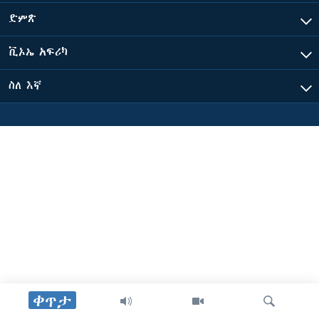
ድምጽ
ቋንቋዎች
ቪኦኤ አፍሪካ
ስለ እኛ
ቀጥታ