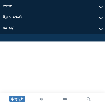
ድምጽ
ቋንቋዎች
ቪኦኤ አፍሪካ
ስለ እኛ
ቀጥታ