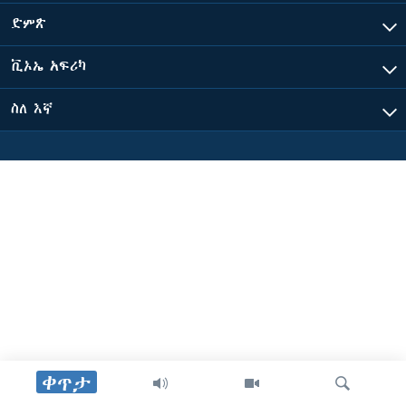
ድምጽ
ቋንቋዎች
ቪኦኤ አፍሪካ
ስለ እኛ
ቀጥታ