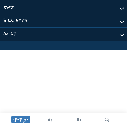
ድምጽ
ቋንቋዎች
ቪኦኤ አፍሪካ
ስለ እኛ
ቀጥታ