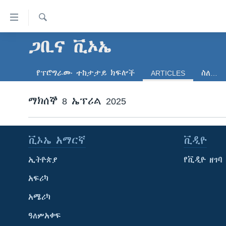
በቀላሉ
የመሥሪያ
ማገናኛዎች
ፈልግ
ጋቢና ቪኦኤ
ዜና
ወደ
ኑሮ በጤንነት
ኢትዮጵያ
ዋናው
የፕሮግራሙ ተከታታይ ክፍሎች
ARTICLES
ስለ…
ይዘት
ጋቢና ቪኦኤ
አፍሪካ
እለፍ
ከምሽቱ ሦስት ሰዓት የአማርኛ ዜና
ማክሰኞ 8 ኤፕሪል 2025
ዓለምአቀፍ
ወደ
ዋናው
ቪዲዮ
አሜሪካ
ይዘት
የፎቶ መድብሎች
መካከለኛው ምሥራቅ
እለፍ
ቪኦኤ አማርኛ
ቪዲዮ
ወደ
ክምችት
ኢትዮጵያ
የቪዲዮ ዘገባ
ዋናው
ይዘት
አፍሪካ
እለፍ
አሜሪካ
ዓለምአቀፍ