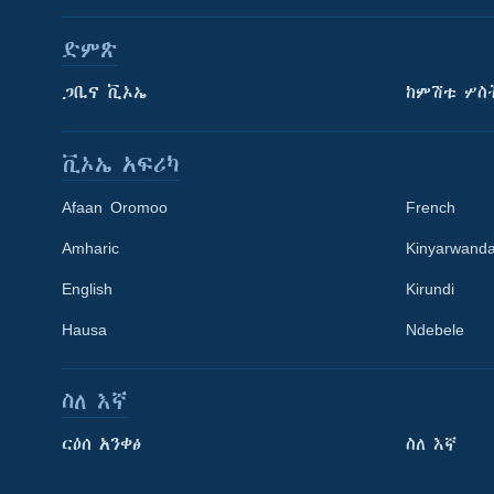
ድምጽ
ጋቢና ቪኦኤ
ከምሽቱ ሦስ
ቪኦኤ አፍሪካ
Afaan Oromoo
French
Amharic
Kinyarwand
English
Kirundi
Hausa
Ndebele
ስለ እኛ
Learning English
ርዕሰ አንቀፅ
ስለ እኛ
ይከተሉን