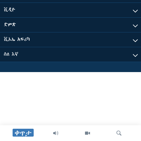
ቪዲዮ
ቋንቋዎች
ድምጽ
ቪኦኤ አፍሪካ
ስለ እኛ
ቀጥታ