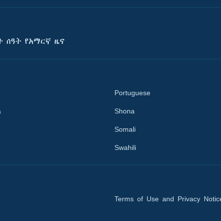
ት ሰዓት የአማርኛ ዜና
Portuguese
a
Shona
Somali
Swahili
Terms of Use and Privacy Notic