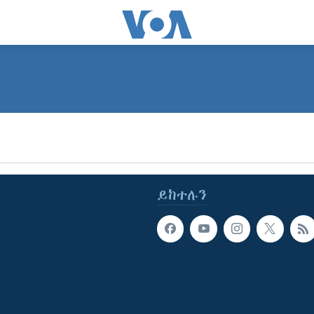
SUBSCRIBE
ይድረሰኝ / ይላክልኝ
ይከተሉን