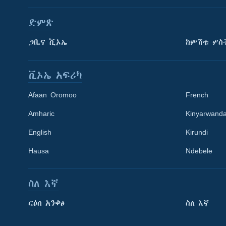
ድምጽ
ጋቢና ቪኦኤ
ከምሽቱ ሦስ
ቪኦኤ አፍሪካ
Afaan Oromoo
French
Amharic
Kinyarwand
English
Kirundi
Hausa
Ndebele
ስለ እኛ
Learning English
ርዕሰ አንቀፅ
ስለ እኛ
ይከተሉን