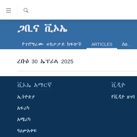
በቀላሉ
የመሥሪያ
ማገናኛዎች
ፈልግ
ጋቢና ቪኦኤ
ዜና
ወደ
ኑሮ በጤንነት
ኢትዮጵያ
ዋናው
የፕሮግራሙ ተከታታይ ክፍሎች
ARTICLES
ስለ…
ይዘት
ጋቢና ቪኦኤ
አፍሪካ
እለፍ
ከምሽቱ ሦስት ሰዓት የአማርኛ ዜና
ረቡዕ 30 ኤፕሪል 2025
ዓለምአቀፍ
ወደ
ዋናው
ቪዲዮ
አሜሪካ
ይዘት
የፎቶ መድብሎች
መካከለኛው ምሥራቅ
እለፍ
ቪኦኤ አማርኛ
ቪዲዮ
ወደ
ክምችት
ኢትዮጵያ
የቪዲዮ ዘገባ
ዋናው
ይዘት
አፍሪካ
እለፍ
አሜሪካ
ዓለምአቀፍ