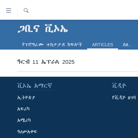
በቀላሉ
የመሥሪያ
ማገናኛዎች
ፈልግ
ጋቢና ቪኦኤ
ዜና
ወደ
ኑሮ በጤንነት
ኢትዮጵያ
ዋናው
የፕሮግራሙ ተከታታይ ክፍሎች
ARTICLES
ስለ…
ይዘት
ጋቢና ቪኦኤ
አፍሪካ
እለፍ
ከምሽቱ ሦስት ሰዓት የአማርኛ ዜና
ዓርብ 11 ኤፕሪል 2025
ዓለምአቀፍ
ወደ
ዋናው
ቪዲዮ
አሜሪካ
ይዘት
የፎቶ መድብሎች
መካከለኛው ምሥራቅ
እለፍ
ቪኦኤ አማርኛ
ቪዲዮ
ወደ
ክምችት
ኢትዮጵያ
የቪዲዮ ዘገባ
ዋናው
ይዘት
አፍሪካ
እለፍ
አሜሪካ
ዓለምአቀፍ