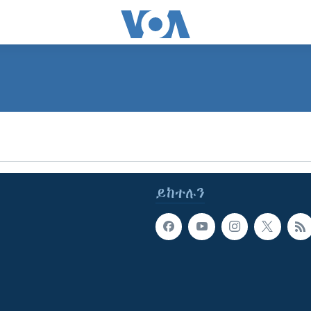
SUBSCRIBE
ይድረሰኝ / ይላክልኝ
ይከተሉን