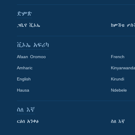
ድምጽ
ጋቢና ቪኦኤ
ከምሽቱ ሦስ
ቪኦኤ አፍሪካ
Afaan Oromoo
French
Amharic
Kinyarwand
English
Kirundi
Hausa
Ndebele
ስለ እኛ
Learning English
ርዕሰ አንቀፅ
ስለ እኛ
ይከተሉን