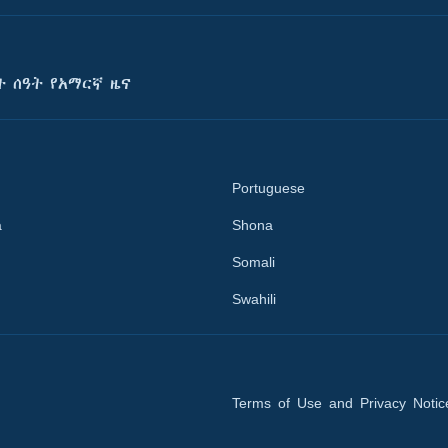
ት ሰዓት የአማርኛ ዜና
Portuguese
a
Shona
Somali
Swahili
Terms of Use and Privacy Notic