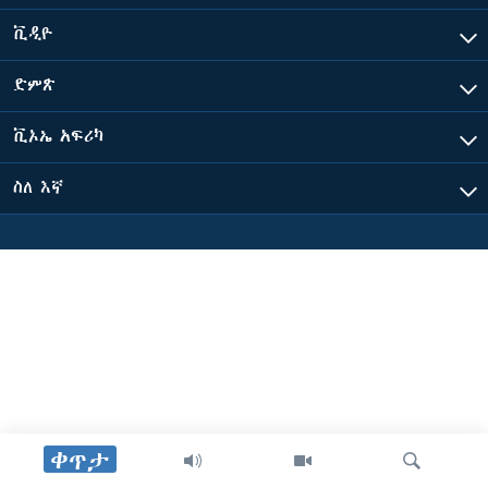
ቪዲዮ
ቋንቋዎች
ድምጽ
ቪኦኤ አፍሪካ
ስለ እኛ
ቀጥታ