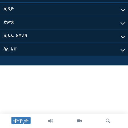
ቪዲዮ
ቋንቋዎች
ድምጽ
ቪኦኤ አፍሪካ
ስለ እኛ
ቀጥታ