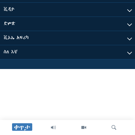
ቪዲዮ
ቋንቋዎች
ድምጽ
ቪኦኤ አፍሪካ
ስለ እኛ
ቀጥታ