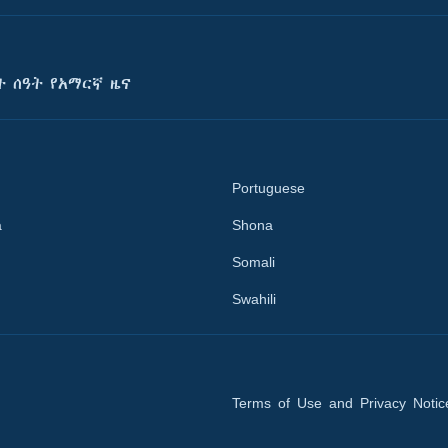
ት ሰዓት የአማርኛ ዜና
Portuguese
a
Shona
Somali
Swahili
Terms of Use and Privacy Notic