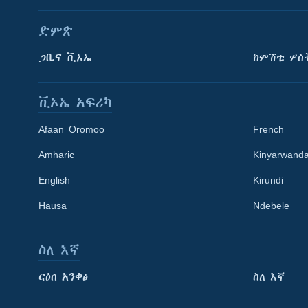
ድምጽ
ጋቢና ቪኦኤ
ከምሽቱ ሦስ
ቪኦኤ አፍሪካ
Afaan Oromoo
French
Amharic
Kinyarwand
English
Kirundi
Hausa
Ndebele
ስለ እኛ
Learning English
ርዕሰ አንቀፅ
ስለ እኛ
ይከተሉን