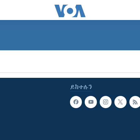
SUBSCRIBE
ይድረሰኝ / ይላክልኝ
ይከተሉን