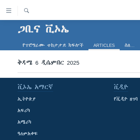
በቀላሉ
የመሥሪያ
ማገናኛዎች
ፈልግ
ጋቢና ቪኦኤ
ዜና
ወደ
ኑሮ በጤንነት
ኢትዮጵያ
ዋናው
የፕሮግራሙ ተከታታይ ክፍሎች
ARTICLES
ስለ…
ይዘት
ጋቢና ቪኦኤ
አፍሪካ
እለፍ
ከምሽቱ ሦስት ሰዓት የአማርኛ ዜና
ቅዳሜ 6 ዲሴምበር 2025
ዓለምአቀፍ
ወደ
ዋናው
ቪዲዮ
አሜሪካ
ይዘት
የፎቶ መድብሎች
መካከለኛው ምሥራቅ
እለፍ
ቪኦኤ አማርኛ
ቪዲዮ
ወደ
ክምችት
ኢትዮጵያ
የቪዲዮ ዘገባ
ዋናው
ይዘት
አፍሪካ
እለፍ
አሜሪካ
ዓለምአቀፍ