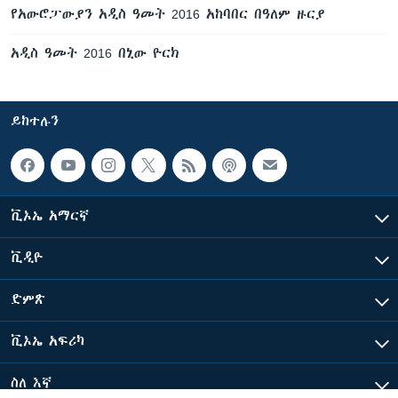
የአውሮፓውያን አዲስ ዓመት 2016 አከባበር በዓለም ዙርያ
አዲስ ዓመት 2016 በኒው ዮርክ
ይከተሉን
ቪኦኤ አማርኛ
ቪዲዮ
ድምጽ
ቪኦኤ አፍሪካ
ስለ እኛ