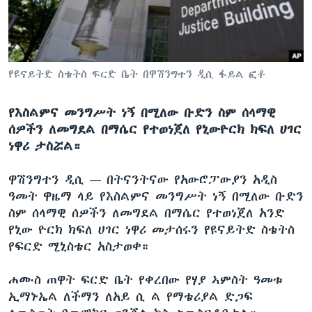
ቋንቋዎች
የዩናይትድ ስቴትስ ፍርድ ቤት በዋሽንግተን ዲሲ ፋይል ፎቶ
የእስልምና መንግሥት ነኝ በሚለው ቡድን ስም ሰላማዊ
ሰዎችን ለመግደል በማሴር የተወነጀለ የኒውዮርክ ክፍለ ሀገር
ነዋሪ ታስሯል።
ዋሽንግተን ዲሲ —
በትናንትናው የአውሮፓውያን አዲስ
ዓመት ዋዜማ ላይ የእስልምና መንግሥት ነኝ በሚለው ቡድን
ስም ሰላማዊ ሰዎችን ለመግደል በማሴር የተወነጀለ አንድ
የኒው ዮርክ ክፍለ ሀገር ነዋሪ መታሰሩን የዩናይትድ ስቴትስ
የፍርድ ሚኒስቴር አስታወቀ።
ሐሙስ ጠዋት ፍርድ ቤት የቀረበው የሃያ ኣምስት ዓመቱ
ኢማኑኤል ለችማን ለአይ ሲ ል የማቴሪያል ድጋፍ