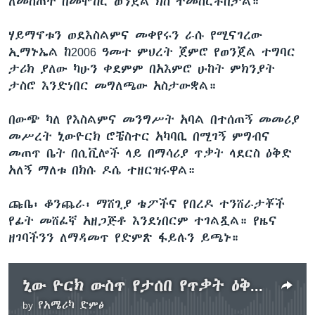
ለመስጠት በመሞከር ወንጀል ክስ ተመስርቶበታል።
ሃይማኖቱን ወደእስልምና መቀየሩን ራሱ የሚናገረው
ኢማኑኤል ከ2006 ዓመተ ምህረት ጀምሮ የወንጀል ተግባር
ታሪክ ያለው ካሁን ቀደምም በአእምሮ ሁከት ምክንያት
ታስሮ እንድነበር መግለጫው አስታውቋል።
በውጭ ካለ የእስልምና መንግሥት አባል በተሰጠኝ መመሪያ
መሥረት ኒውዮርክ ሮቼስተር አካባቢ በሚገኝ ምግብና
መጠጥ ቤት በሲቪሎች ላይ በማሳሪያ ጥቃት ላደርስ ዕቅድ
አለኝ ማለቱ በክሱ ዶሴ ተዘርዝሩዋል።
ጩቤ፡ ቆንጨራ፡ ማሸጊያ ቴፖችና የበረዶ ተንሸራታቾች
የፊት መሸፈኛ አዘጋጅቶ እንደነበርም ተገልጿል። የዜና
ዘገባችንን ለማዳመጥ የድምጽ ፋይሉን ይጫኑ።
ኒው ዮርክ ውስጥ የታሰበ የጥቃት ዕቅድ ከሸፈ
by
የአሜሪካ ድምፅ
No media source currently available