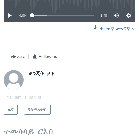
0:00
1:40
ቀጥተኛ መገናኛ
አጋሩ
Follow us
ቆንጂት ታየ
This item is part of
ዜና
ዓለምአቀፍ
ተመሳሳይ ርእስ