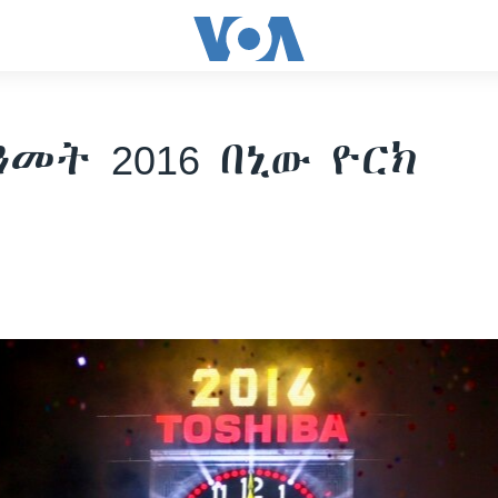
ዓመት 2016 በኒው ዮርክ
6