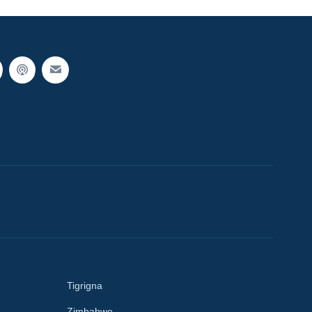
Tigrigna
Zimbabwe