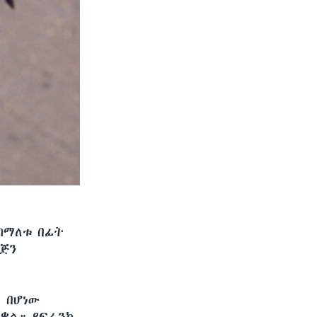
ከማለቱ በፊት
ማጅን
 በሆነው