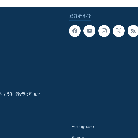
ይከተሉን
ት ሰዓት የአማርኛ ዜና
Portuguese
a
Shona