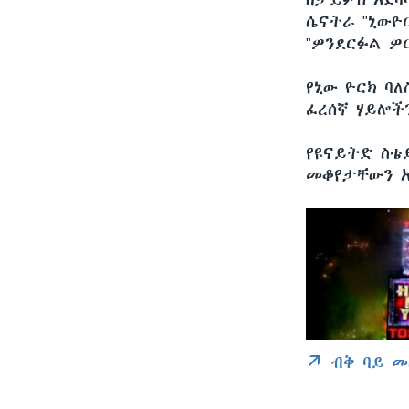
በታይምስ አደባ
ሴናትራ "ኒውዮር
"ዎንደርፉል ዎ
የኒው ዮርክ ባለ
ፈረሰኛ ሃይሎች
የዩናይትድ ስቴ
መቆየታቸውን አ
ብቅ ባይ መ