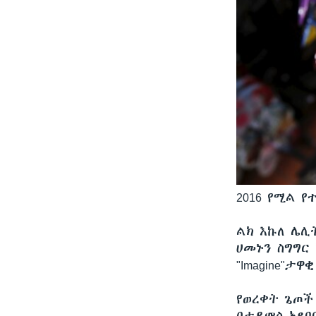
2016 የሚል የ
ልክ እኩለ ሌሊ
ሀመኑን ስግግር
"Imagine"ታ
የወረቀት ጌጦች