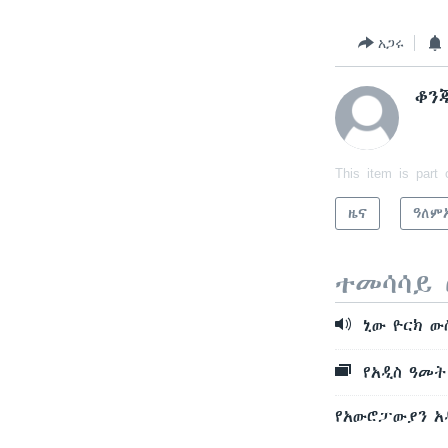
አጋሩ
ቆን
This item is part 
ዜና
ዓለም
ተመሳሳይ 
ኒው ዮርክ ውስ
የአዲስ ዓመት 
የአውሮፓውያን አዲ