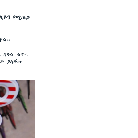
ሚሊዮን የሚጠጋ
ዋል።
 በዓል ቁጥሩ
ለም ያላቸው