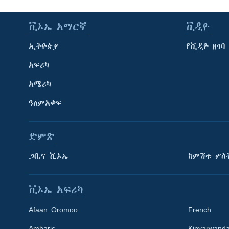
ቪኦኤ አማርኛ
ቪዲዮ
ኢትዮጵያ
የቪዲዮ ዘገባ
አፍሪካ
አሜሪካ
ዓለምአቀፍ
ድምጽ
ጋቢና ቪኦኤ
ከምሽቱ ሦስ
ቪኦኤ አፍሪካ
Afaan Oromoo
French
Amharic
Kinyarwand