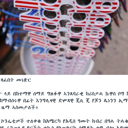
ተጻፈበት መነጽር
ት ላይ በከተማዋ ሰማይ ግዙፉዋ ኣንጸባራቂ ክሪስታል ኩዋስ ቦግ 
 ከማብሰሩዋ በፊት እንግሊዛዊ ድምጻዊ ጄሲ ጄ የጆን ሌነንን ኢ
ዋቂ ዜማ ኣስመታለች።
 ኮንፌቲዎች ተለቀቁ ከአሜርካ የአዲስ ዓመት ክብረ በዓል ትልቁ