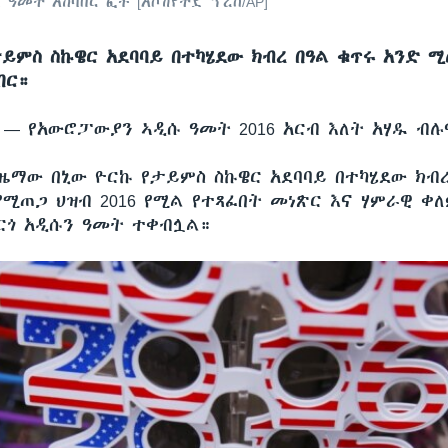
ዓመት አከባበር ፎቶ [አሶሽየትድ ፕረስ/AP]
ታይምስ ስኩዌር አደባባይ በተካሄደው ክብረ በዓል ቁጥሩ አንድ 
በር።
ሲ —
የአውሮፓውያን ኣዲሱ ዓመት 2016 አርብ እለት አሃዱ ብሉ
ዜማው በኒው ዮርኩ የታይምስ ስኩዌር አደባባይ በተካሄደው ክብረ
የሚጠጋ ህዝብ 2016 የሚል የተጻፈበት መነጽር እና ሃምራዊ ቀ
ርጎ አዲሱን ዓመት ተቀብሏል።