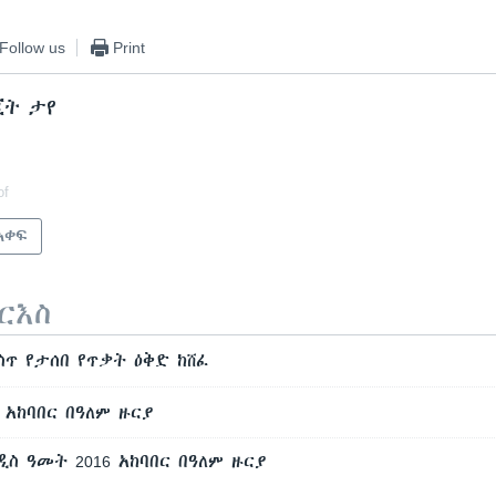
Follow us
Print
ጂት ታየ
of
አቀፍ
ርእስ
ጥ የታሰበ የጥቃት ዕቅድ ከሸፈ
አከባበር በዓለም ዙርያ
ስ ዓመት 2016 አከባበር በዓለም ዙርያ