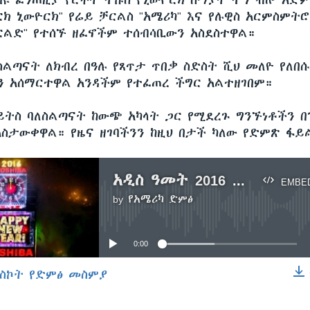
ባዩ ፈንጠዚያ የርችት ተኩስ የኒውዮርክ ሰማያት ተግ ብሎ አድም
ክ ኒውዮርክ" የሬይ ቻርልስ "አሜሪካ" እና የሉዊስ አርምስምትሮ
ርልድ" የተሰኙ ዘፈኖችም ተሰብሳቢውን አስደስተዋል።
ስልጣናት ለክብረ በዓሉ የጸጥታ ጥበቃ ስድስት ሺህ መለዮ የለበሱ
ን አሰማርተዋል አንዳችም የተፈጠረ ችግር አልተዘገበም።
ይትስ ባለስልጣናት ከውጭ አካላት ጋር የሚደረጉ ግንኙነቶችን 
ስታውቀዋል። የዜና ዘገባችንን ከዚህ በታች ካለው የድምጽ ፋይ
አዲስ ዓመት 2016 በኒው ዮርክ
EMBE
by
የአሜሪካ ድምፅ
No media source currently available
0:00
ስኮት የድምፅ መስምያ
EMBED