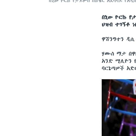
በኒው ዮርኩ የታይምስ ስኩዌር አደባባይ የአዲስ 
በኒው ዮርኩ የ
ህዝብ ተገኝቶ ነ
ዋሽንግተን ዲ
ሃሙስ ማታ በዋ
አንድ ሚሊዮን 
ባርኔጣዎች አድ