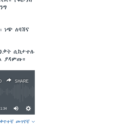
ቋል። የፍራንክ
ንግ
፣ ነጭ ለባሽና
በንቃት ሲከታተሉ
ል ያዳምጡ።
D
SHARE
1:34
ቀጥተኛ መገናኛ
SHARE