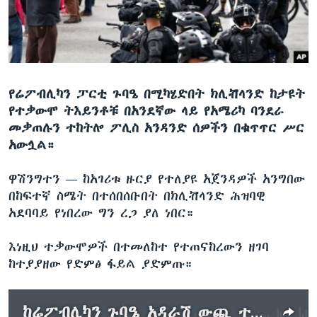
ቋንቋዎች
የሬፖብሊካን ፓርቲ ጉባዔ በሚካሄድበት ክሊቭላንድ ከታዩት
የተቃውሞ ትእይንቶቹ በአንደኛው ላይ የአሜሪካ ባንደራ
መቃጠሉን ተከትሎ ፖሊስ አንዳንድ ሰዎችን በቁጥጥር ሥር
አውሏል።
ዋሽንግተን —
ከአገሪቱ ዙርያ የተለያዩ አጀንዳዎች አንግበው
በከፍተኛ ስሜት በተሰበሰቡበት በክሊቭላንድ ሕዝባዊ
አደባባይ የነበረው ግን ረጋ ያለ ነበር።
እነዚህ ተቃውሞዎች በተመለከተ የተጠናከረውን ዘገባ
ከተያያዘው የድምፅ ፋይል ያድምጡ።
ከሬፖብሊካን ጉባዔ አዳራሽ ውጪ ተቃውሞ ቀጥሏል