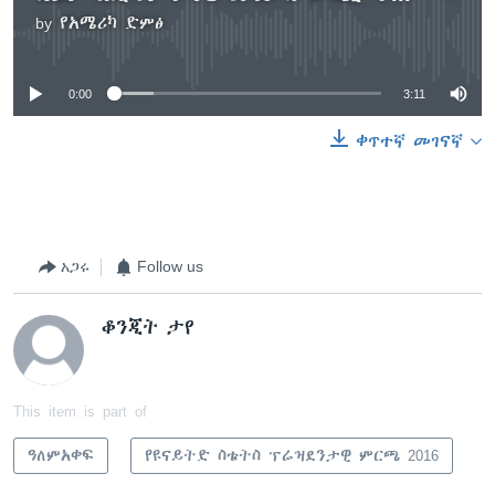
by
የአሜሪካ ድምፅ
No media source currently available
0:00
3:11
ቀጥተኛ መገናኛ
አጋሩ
Follow us
ቆንጂት ታየ
This item is part of
ዓለምአቀፍ
የዩናይትድ ስቴትስ ፕሬዝደንታዊ ምርጫ 2016