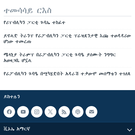
ተመሳሳይ ርእስ
የሪፐብሊካን ፓርቲ ጉባኤ ተከፈተ
ዶናልድ ትራንፕ የሬፖብሊካን ፓርቲ ፕሬዝደንታዊ እጩ ተወዳዳሪው
ሆነው ተመረጡ
ሜላኒያ ትራምፕ በሬፖብሊካን ፓርቲ ጉባዔ ያሰሙት ንግግር
አወዛጋቢ ሆኗል
የሬፖብሊካን ጉባዔ በሚካሄድበት አዳራሽ ተቃውሞ መሰማቱን ተገለጸ
ይከተሉን
ቪኦኤ አማርኛ