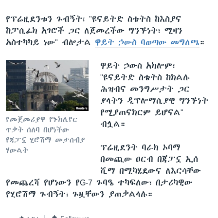
የፕሬዚደንቱን ጉብኝት፣ "ዩናይትድ ስቴትስ ከእስያና
ከፓሲፊክ አገሮች ጋር ለጀመረችው ግንኙነት፣ ሚዛን
አስተካካይ ነው" ብሎታል
ዋይት ኃውስ ባወጣው መግለጫ
።
ዋይት ኃውስ አክሎም፣
"ዩናይትድ ስቴትስ ከክልሉ
ሕዝብና መንግሥታት ጋር
ያላትን ዲፕሎማሲያዊ ግንኙነት
የሚያጠናክርም ይሆናል"
የመጀመሪያዋ የኑክሊየር
ብሏል።
ጥቃት ሰለባ በሆነችው
የጃፓኗ ሂሮሽማ መታሰብያ
ፕሬዚደንት ባራክ ኦባማ
ሃውልት
በመጪው ዐርብ በጃፓኗ ኢሰ
ሺማ በሚካሄደውና ለእርሳቸው
የመጨረሻ የሆነውን የG-7 ጉባዔ ተካፍለው፣ በታሪካዊው
የሂሮሽማ ጉብኝት፣ ጉዟቸውን ያጠቃልላሉ።