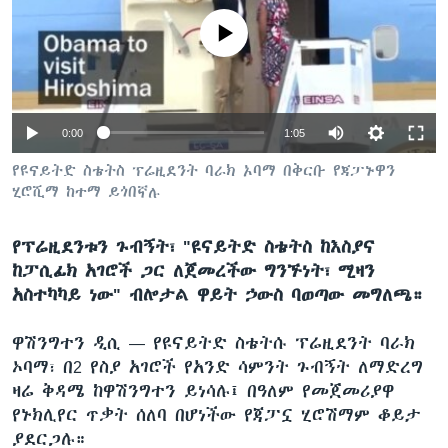
No media source currently available
ቋንቋዎች
0:00
1:05
የዩናይትድ ስቴትስ ፕሬዚደንት ባራክ ኦባማ በቅርቡ የጃፓኑዋን
ሂሮሺማ ከተማ ይጎበኛሉ
የፕሬዚደንቱን ጉብኝት፣ "ዩናይትድ ስቴትስ ከእስያና
ከፓሲፊክ አገሮች ጋር ለጀመረችው ግንኙነት፣ ሚዛን
አስተካካይ ነው" ብሎታል ዋይት ኃውስ ባወጣው መግለጫ።
ዋሽንግተን ዲሲ —
የዩናይትድ ስቴትሱ ፕሬዚደንት ባራክ
ኦባማ፣ በ2 የስያ አገሮች የአንድ ሳምንት ጉብኝት ለማድረግ
ዛሬ ቅዳሜ ከዋሽንግተን ይነሳሉ፤ በዓለም የመጀመሪያዋ
የኑክሊየር ጥቃት ሰለባ በሆነችው የጃፓኗ ሂሮሽማም ቆይታ
ያደርጋሉ።