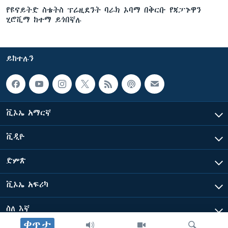
የዩናይትድ ስቴትስ ፕሬዚደንት ባራክ ኦባማ በቅርቡ የጃፓኑዋን
ሂሮሺማ ከተማ ይጎበኛሉ
ይከተሉን
ቪኦኤ አማርኛ
ቪዲዮ
ድምጽ
ቪኦኤ አፍሪካ
ስለ እኛ
ቀጥታ