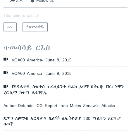
አጋሩ
Follow us
This item is part of
ዜና
ዓለምአቀፍ
ተመሳሳይ ርእስ
VOA60 America- June 8, 2015
VOA60 America- June 9, 2015
የዩናይትድ ስቴትስ ፕሬዚደንት ባራክ ኦባማ በቅርቡ የጃፓኑዋን
ሂሮሺማ ከተማ ይጎበኛሉ
Author Defends ICG Report from Meles Zenawi's Attacks
ጃፓን ለምግብ እርዳታና ሌሎች ለኢትዮጵያ የ30 ሚሊዮን እርዳታ
ሰጠች