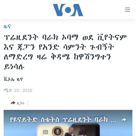
በቀላሉ
የመሥሪያ
ማገናኛዎች
ዜና
ዜና
ወደ
ፕሬዚደንት ባራክ ኦባማ ወደ ቪየትናም
ዋናው
ኑሮ በጤንነት
ኢትዮጵያ
እና ጃፓን የአንድ ሳምንት ጉብኝት
ይዘት
ጋቢና ቪኦኤ
እለፍ
አፍሪካ
ለማድረግ ዛሬ ቅዳሜ ከዋሽንግተን
ወደ
ከምሽቱ ሦስት ሰዓት የአማርኛ ዜና
ይነሳሉ
ዓለምአቀፍ
ዋናው
ቪዲዮ
ይዘት
አሜሪካ
ቪኦኤ ዜና
እለፍ
የፎቶ መድብሎች
መካከለኛው ምሥራቅ
ወደ
ሜይ 22, 2016
ክምችት
ዋናው
አጋሩ
ይዘት
እለፍ
Learning English
የዩናይትድ ስቴትስ ፕሬዚደንት ባራክ ኦባማ በቅርቡ የጃፓኑዋን ሂሮሺማ ከተማ ይጎበኛሉ
ይከተሉን