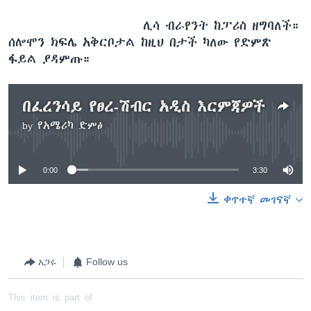
ሊሳ ብራየንት ከፓሪስ ዘግባለች።
ሰሎሞን ክፍሌ አቅርቦታል ከዚህ በታች ካለው የድምጽ
ፋይል ያዳምጡ።
በፈረንሳይ የፀረ-ሽብር አዲስ እርምጃዎች
by
የአሜሪካ ድምፅ
No media source currently available
0:00
3:30
ቀጥተኛ መገናኛ
አጋሩ
Follow us
This item is part of