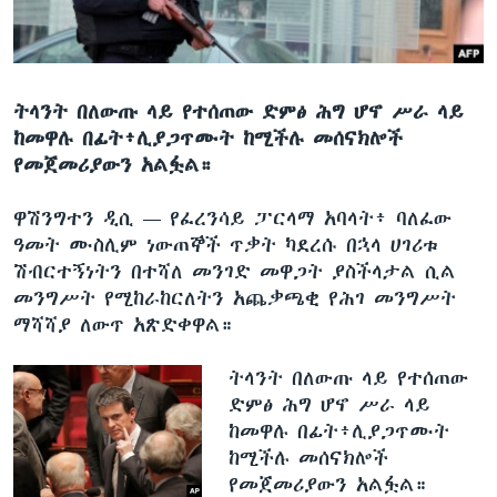
ቋንቋዎች
ትላንት በለውጡ ላይ የተሰጠው ድምፅ ሕግ ሆኖ ሥራ ላይ
ከመዋሉ በፊት፥ሊያጋጥሙት ከሚችሉ መሰናክሎች
የመጀመሪያውን አልፏል።
ዋሽንግተን ዲሲ —
የፈረንሳይ ፓርላማ አባላት፥ ባለፈው
ዓመት ሙስሊም ነውጠኞች ጥቃት ካደረሱ በኋላ ሀገሪቱ
ሽብርተኝነትን በተሻለ መንገድ መዋጋት ያስችላታል ሲል
መንግሥት የሚከራከርለትን አጨቃጫቂ የሕገ መንግሥት
ማሻሻያ ለውጥ አጽድቀዋል።
ትላንት በለውጡ ላይ የተሰጠው
ድምፅ ሕግ ሆኖ ሥራ ላይ
ከመዋሉ በፊት፥ሊያጋጥሙት
ከሚችሉ መሰናክሎች
የመጀመሪያውን አልፏል።