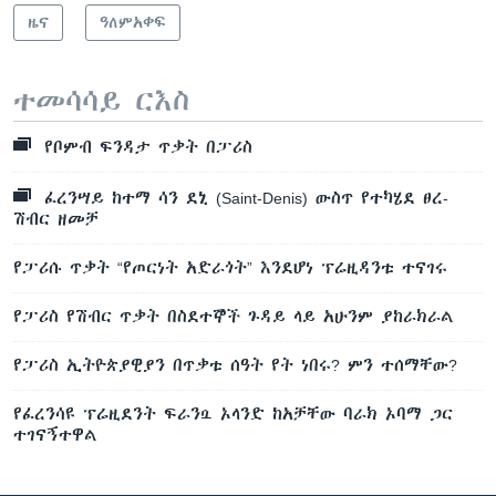
ዜና
ዓለምአቀፍ
ተመሳሳይ ርእስ
የቦምብ ፍንዳታ ጥቃት በፓሪስ
ፈረንሣይ ከተማ ሳን ደኒ (Saint-Denis) ውስጥ የተካሄደ ፀረ-
ሽብር ዘመቻ
የፓሪሱ ጥቃት “የጦርነት አድራጎት” እንደሆነ ፕሬዚዳንቱ ተናገሩ
የፓሪስ የሽብር ጥቃት በስደተኞች ጉዳይ ላይ አሁንም ያከራክራል
የፓሪስ ኢትዮጵያዊያን በጥቃቱ ሰዓት የት ነበሩ? ምን ተሰማቸው?
የፈረንሳዩ ፕሬዚደንት ፍራንሷ ኦላንድ ከአቻቸው ባራክ ኦባማ ጋር
ተገናኝተዋል