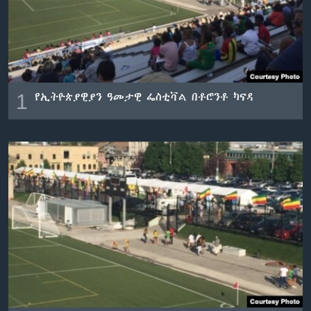
ቋንቋዎች
1
የኢትዮጵያዊያን ዓመታዊ ፌስቲቫል በቶሮንቶ ካናዳ