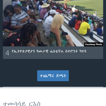
4
የኢትዮጵያዊያን ዓመታዊ ፌስቲቫል በቶሮንቶ ካናዳ
ተጨማሪ ይጫኑ
ተመሳሳይ ርእስ