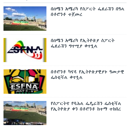
በሰሜን አሜሪካ የስፖርት ፌደሬሽን በዓል
በቶሮንቶ ተጀመረ
በሰሜን አሜሪካ የኢትዮጵያ ስፖርት
ፌደሬሽን ግጥሚያ ቀጥሏል
በቶሮንቶ ካናዳ የኢትዮጵያዊያኑ ዓመታዊ
ፌስቲቫል ቀጥሏል
የስፖርትና የባሕል ፌዴሬሽን ፌስቲቫል
የኢትዮጵያ ቀን በቶሮንቶ ከተማ ተከበረ