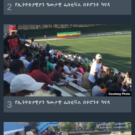
2
የኢትዮጵያዊያን ዓመታዊ ፌስቲቫል በቶሮንቶ ካናዳ
3
የኢትዮጵያዊያን ዓመታዊ ፌስቲቫል በቶሮንቶ ካናዳ