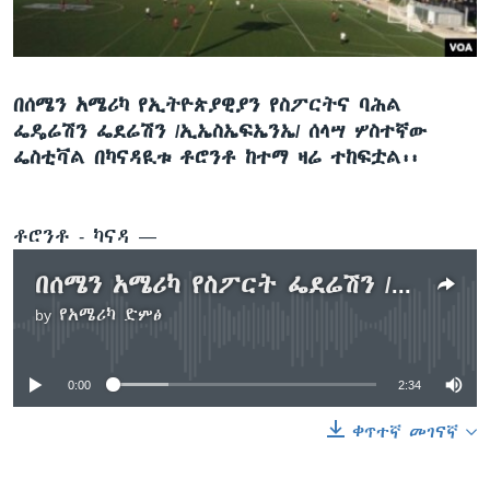
ቋንቋዎች
በሰሜን አሜሪካ የኢትዮጵያዊያን የስፖርትና ባሕል
ፌዴሬሽን ፌደሬሽን /ኢኤስኤፍኤንኤ/ ሰላሣ ሦስተኛው
ፌስቲቫል በካናዳዪቱ ቶሮንቶ ከተማ ዛሬ ተከፍቷል፡፡
ቶሮንቶ - ካናዳ —
በሰሜን አሜሪካ የስፖርት ፌደሬሽን /ኢኤስኤፍኤንኤ/ በዓል በቶሮንቶ ተጀመረ
by
የአሜሪካ ድምፅ
No media source currently available
0:00
2:34
ቀጥተኛ መገናኛ