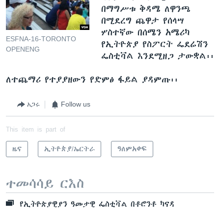
በማግሥቱ ቅዳሜ ለዋንጫ
በሚደረግ ጨዋታ የሰላሣ
ሦስተኛው በሰሜን አሜሪካ
ESFNA-16-TORONTO
የኢትዮጵያ የስፖርት ፌደሬሽን
OPENENG
ፌስቲቫል እንደሚዘጋ ታውቋል፡፡
ለተጨማሪ የተያያዘውን የድምፅ ፋይል ያዳምጡ፡፡
አጋሩ
Follow us
This item is part of
ዜና
ኢትዮጵያ/ኤርትራ
ዓለምአቀፍ
ተመሳሳይ ርእስ
የኢትዮጵያዊያን ዓመታዊ ፌስቲቫል በቶሮንቶ ካናዳ