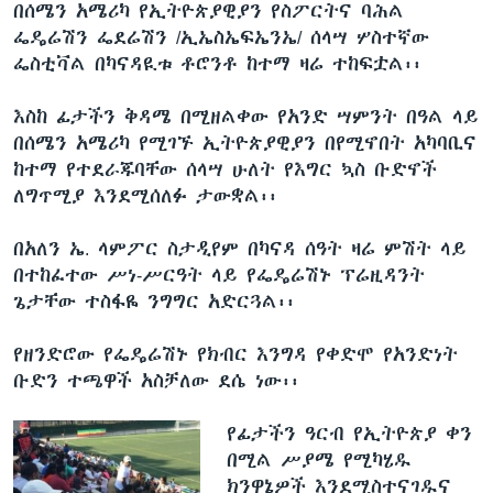
በሰሜን አሜሪካ የኢትዮጵያዊያን የስፖርትና ባሕል
ፌዴሬሽን ፌደሬሽን /ኢኤስኤፍኤንኤ/ ሰላሣ ሦስተኛው
ፌስቲቫል በካናዳዪቱ ቶሮንቶ ከተማ ዛሬ ተከፍቷል፡፡
እስከ ፊታችን ቅዳሜ በሚዘልቀው የአንድ ሣምንት በዓል ላይ
በሰሜን አሜሪካ የሚገኙ ኢትዮጵያዊያን በየሚኖበት አካባቢና
ከተማ የተደራጁባቸው ሰላሣ ሁለት የእግር ኳስ ቡድኖች
ለግጥሚያ እንደሚሰለፉ ታውቋል፡፡
በአለን ኤ. ላምፖር ስታዲየም በካናዳ ሰዓት ዛሬ ምሽት ላይ
በተከፈተው ሥነ-ሥርዓት ላይ የፌዴሬሽኑ ፕሬዚዳንት
ጌታቸው ተስፋዬ ንግግር አድርጓል፡፡
የዘንድሮው የፌዴሬሽኑ የክብር እንግዳ የቀድሞ የአንድነት
ቡድን ተጫዋች አስቻለው ደሴ ነው፡፡
የፊታችን ዓርብ የኢትዮጵያ ቀን
በሚል ሥያሜ የሚካሄዱ
ክንዋኔዎች እንደሚስተናገዱና