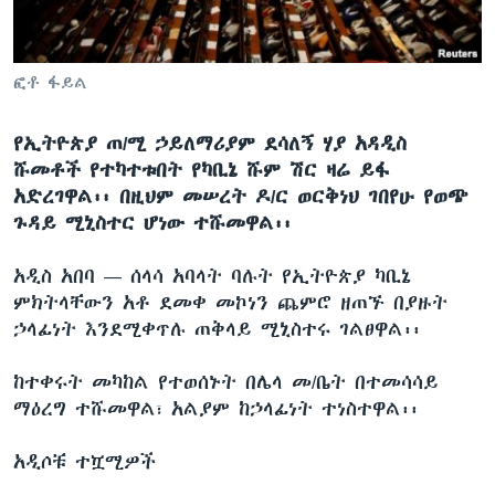
ቋንቋዎች
ፎቶ ፋይል
የኢትዮጵያ ጠ/ሚ ኃይለማሪያም ደሳለኝ ሃያ አዳዲስ
ሹመቶች የተካተቱበት የካቢኔ ሹም ሽር ዛሬ ይፋ
አድረገዋል፡፡ በዚህም መሠረት ዶ/ር ወርቅነህ ገበየሁ የወጭ
ጉዳይ ሚኒስተር ሆነው ተሹመዋል፡፡
አዲስ አበባ —
ሰላሳ አባላት ባሉት የኢትዮጵያ ካቢኔ
ምክትላቸውን አቶ ደመቀ መኮነን ጨምሮ ዘጠኙ በያዙት
ኃላፊነት እንደሚቀጥሉ ጠቅላይ ሚኒስተሩ ገልፀዋል፡፡
ከተቀሩት መካከል የተወሰኑት በሌላ መ/ቤት በተመሳሳይ
ማዕረግ ተሹመዋል፣ አልያም ከኃላፊነት ተነስተዋል፡፡
አዲሶቹ ተሿሚዎች