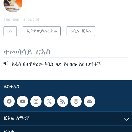
This item is part of
ዜና
ኢትዮጵያ/ኤርትራ
ጋቢና ቪኦኤ
ተመሳሳይ ርእስ
አዲስ በተዋቀረው ካቢኔ ላይ የተሰጡ አስተያየቶች
ይከተሉን
ቪኦኤ አማርኛ