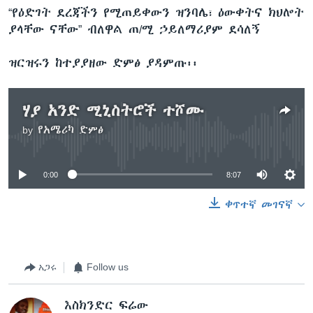
“የዕድገት ደረጃችን የሚጠይቀውን ዝንባሌ፣ ዕውቀትና ክህሎት
ያላቸው ናቸው” ብለዋል ጠ/ሚ ኃይለማሪያም ደሳለኝ
ዝርዝሩን ከተያያዘው ድምፅ ያዳምጡ፡፡
ሃያ አንድ ሚኒስትሮች ተሾሙ
by
የአሜሪካ ድምፅ
No media source currently available
0:00
8:07
ቀጥተኛ መገናኛ
አጋሩ
Follow us
እስክንድር ፍሬው