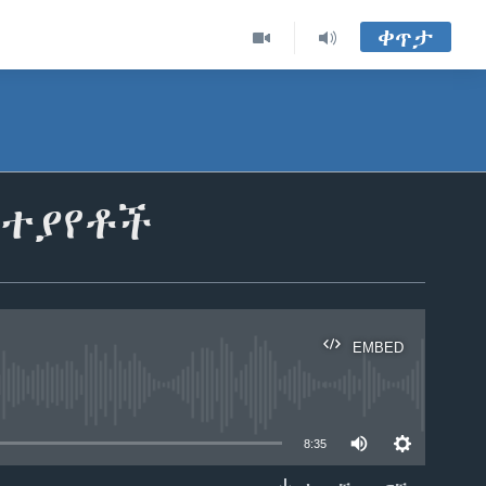
ቀጥታ
ስተያየቶች
EMBED
able
8:35