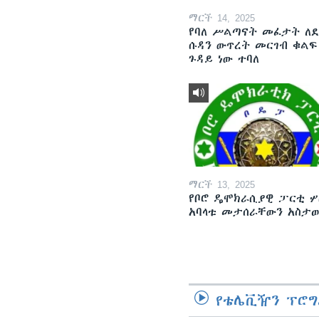
ማርች 14, 2025
የባለ ሥልጣናት መፈታት ለ
ሱዳን ውጥረት መርገብ ቁልፍ
ጉዳይ ነው ተባለ
ማርች 13, 2025
የቦሮ ዴሞክራሲያዊ ፓርቲ ሦ
አባላቱ መታሰራቸውን አስታ
የቴሌቪዥን ፕሮግ