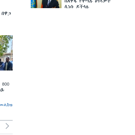
በአዋጁ የተጣሉ ዕገዳዎች
ሊነሱ ይችላሉ
 በዋጋ
 800
ለጹ
መልከቱ