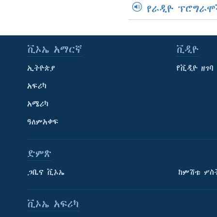
የራዲዮ ፕሮግራሞ
ቪኦኤ አማርኛ
ቪዲዮ
ኢትዮጵያ
የቪዲዮ ዘገባ
አፍሪካ
አሜሪካ
ዓለምአቀፍ
ድምጽ
ጋቢና ቪኦኤ
ከምሽቱ ሦስ
ቪኦኤ አፍሪካ