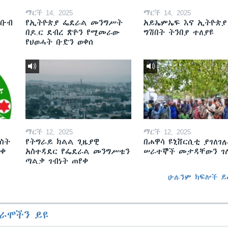
ማርች 14, 2025
ማርች 14, 2025
ደቡብ
የኢትዮጵያ ፌደራል መንግሥት
አይኤምኤፍ እና ኢትዮጵያ
በዶ.ር ደብረ ጽዮን የሚመራው
ግሽበት ትንበያ ተለያዩ
የህወሓት ቡድን ወቀሰ
ማርች 12, 2025
ማርች 12, 2025
ስት
የትግራይ ክልል ጊዜያዊ
በሐዋሳ ዩኒቨርሲቲ ያገለገሉ
ወቀ
አስተዳደር የፌደራል መንግሥቱን
ሠራተኞች መታዳቸውን ገ
ጣልቃ ገብነት ጠየቀ
ሁሉንም ክፍሎች ይ
ራሞችን ይዩ