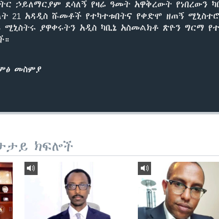
ትር ኃይለማርያም ደሳለኝ የዛሬ ዓመት አዋቅረውት የነበረውን ካ
ዕለት 21 አዳዲስ ሹመቶች የተካተቱበትና የቀድሞ ዘጠኝ ሚኒስተሮ
 ሚኒስትሩ ያዋቀሩትን አዲስ ካቢኔ አስመልክቶ ጽዮን ግርማ የተ
ች።
ድምፅ መስምያ
ታታይ ክፍሎች