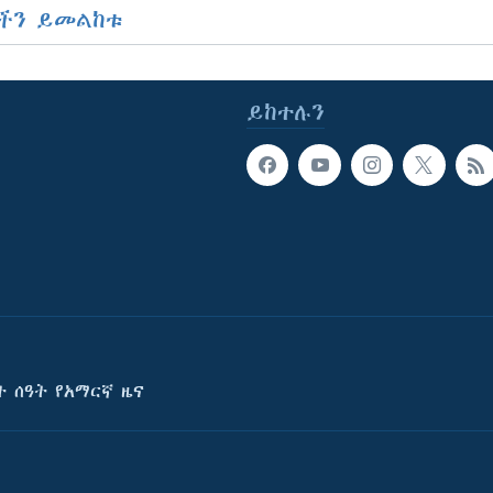
ችን ይመልከቱ
ይከተሉን
ት ሰዓት የአማርኛ ዜና