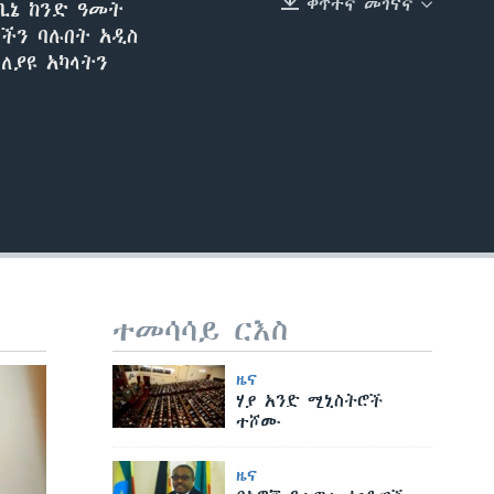
ቀጥተኛ መገናኛ
ቢኔ ከንድ ዓመት
EMBED
ችን ባሉበት አዲስ
ለያዩ አካላትን
ተመሳሳይ ርእስ
ዜና
ሃያ አንድ ሚኒስትሮች
ተሾሙ
ዜና