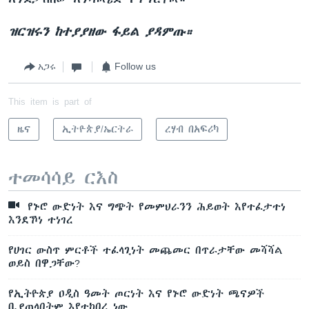
ዝርዝሩን ከተያያዘው ፋይል ያዳምጡ።
አጋሩ
Follow us
This item is part of
ዜና
ኢትዮጵያ/ኤርትራ
ረሃብ በአፍሪካ
ተመሳሳይ ርእስ
የኑሮ ውድነት እና ግጭት የመምህራንን ሕይወት እየተፈታተነ
እንደኾነ ተነገረ
የሀገር ውስጥ ምርቶች ተፈላጊነት መጨመር በጥራታቸው መሻሻል
ወይስ በዋጋቸው?
የኢትዮጵያ ዐዲስ ዓመት ጦርነት እና የኑሮ ውድነት ጫናዎች
ቢያጠላበትም እየተከበረ ነው