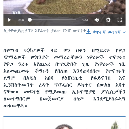
0:00
8:33
ቋንቋዎች
ኢትዮጵያዉያንን እየፈተነ ያለው የኑሮ ውድነት
ቀጥተኛ መገናኛ
በምግብ ፍጆታዎች ላይ ቀን በቀን በሚደረጉ የዋጋ
ጭማሬዎች ምክንያት መማረራቸውን ነዋሪዎች ተናገሩ።
የዋጋ ንረቱ እየጨነረ በሚሄድበት ጊዜ የነዋሪዎች ገቢ
አለመጨመሩ ችግሩን የበለጠ እንዳወሳሰበው የተናገሩት
ደግሞ በአዲስ አበባ ዩኒቨርሲቲ የፋይናንስ እና
ኢንቨስትመንት ረዳት ፕሮፌሰር ዶክተር ሰውአለ አባተ
ናቸው። መፍተሄ የሚያመጡ ኢኮኖሚያዊ ፖሊሲዎችን
ለመተግበርም በመጀመርያ ሰላም እንደሚያስፈልግ
ጠቁመዋል።