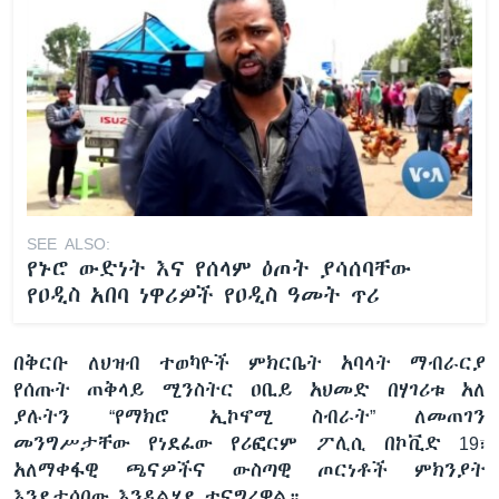
SEE ALSO:
የኑሮ ውድነት እና የሰላም ዕጦት ያሳሰባቸው
የዐዲስ አበባ ነዋሪዎች የዐዲስ ዓመት ጥሪ
በቅርቡ ለህዝብ ተወካዮች ምክርቤት አባላት ማብራርያ
የሰጡት ጠቅላይ ሚንስትር ዐቢይ አህመድ በሃገሪቱ አለ
ያሉትን “የማክሮ ኢኮኖሚ ስብራት” ለመጠገን
መንግሥታቸው የነደፈው የሪፎርም ፖሊሲ በኮቪድ 19፣
አለማቀፋዊ ጫናዎችና ውስጣዊ ጦርነቶች ምክንያት
እንደታሰበው እንዳልሄደ ተናግረዋል።