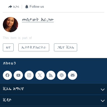
አጋሩ
Follow us
መስታወት አራጋው
This item is part of
ዜና
ኢትዮጵያ/ኤርትራ
ጋቢና ቪኦኤ
ይከተሉን
ቪኦኤ አማርኛ
ቪዲዮ