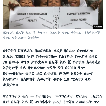
ቋንቋዎች
በአፍሪካ በኤች አይ ቪ የሚያዙ ሕጻናት ቁጥር ቀንሷል፤ የአዋቂዎች
ቁጥር ግን ለውጥ አላሳየም
ህፃናትን ከቫይረሱ በመከላከል ዙሪያ በሰፊው በመሰራቱ
እ.አ.አ በ2001 ዓ.ም ከተመዘገበው የሕፃናት የመያዝ ቁጥር
70 በመቶ ቀንሶ ታይቷል። በኤች አይ ቪ የተያዙ አዳዳዲስ
አዋቂዎች ላይ በተደረገው ጥናት ግን በ2010 ዓ.ም
ከተመዘገበው ቁጥር ጋር ሲተያይ ምንም አይነት ለውጥ
አላሳየም። ለአምስት አመታት ቁጥሩ 1.9 ሚልየን ላይ
ቆይቷል።
ዋሽንግተን ዲሲ —
የተባበሩት መንግስታት ድርጅት የኤድስ
ቢሮ በኤች አይ ቪ መስፋፋት ዙሪያ የተሻለ ለመስራት ጥሪ