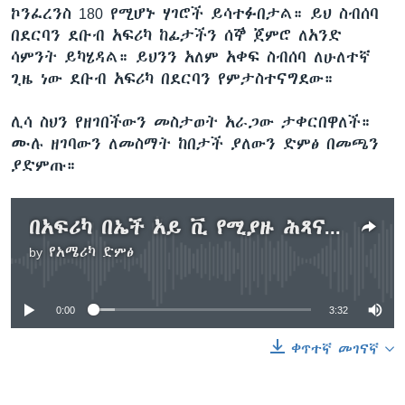
ኮንፈረንስ 180 የሚሆኑ ሃገሮች ይሳተፉበታል። ይህ ስብሰባ
በደርባን ደቡብ አፍሪካ ከፊታችን ሰኞ ጀምሮ ለአንድ
ሳምንት ይካሄዳል። ይህንን አለም አቀፍ ስብሰባ ለሁለተኛ
ጊዜ ነው ደቡብ አፍሪካ በደርባን የምታስተናግደው።
ሊሳ ስህን የዘገበችውን መስታወት አራጋው ታቀርበዋለች።
ሙሉ ዘገባውን ለመስማት ከበታች ያለውን ድምፅ በመጫን
ያድምጡ።
በአፍሪካ በኤች አይ ቪ የሚያዙ ሕጻናት ቁጥር ቀንሷል፤ በአዋቂዎች ላይ ግን ቁጥሩ ለውጥ አላሳየም
by
የአሜሪካ ድምፅ
No media source currently available
0:00
3:32
ቀጥተኛ መገናኛ