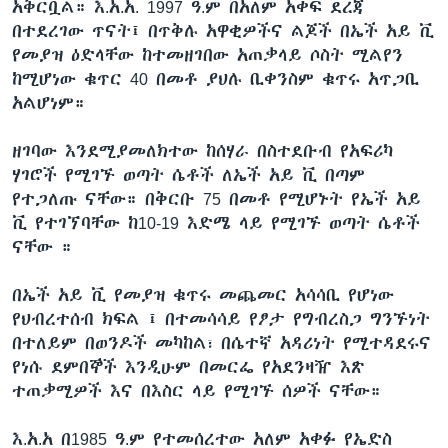
አቅርቧል። እ.አ.አ. 1997 ዓ.ም በአለም አቀፍ ደረጃ
በተደረገው ጥናት፤ በጥቅሉ አዋቂዎችና ልጆች በኤች አይ ቪ
የመያዝ ዕድላቸው ከተመዘገበው አጠቃላይ ሶስት ሚልየን
ከሚሆነው ቁጥር 40 በመቶ ያህሉ ቢቀንስም ቁጥሩ አጥጋቢ
አልሆነም።
ዘገባው እንደሚያመለክተው ከሰሃራ በስተደቡብ የአፍሪካ
ሃገሮች የሚገኙ ወጣት ሴቶች ለኤች አይ ቪ በጣም
የተጋለጡ ናቸው። በቅርቡ 75 በመቶ የሚሆኑት የኤች አይ
ቪ የተገኘባቸው ከ10-19 እድሜ ላይ የሚገኙ ወጣት ሴቶች
ናቸው ።
በኤች አይ ቪ የመያዝ ቁጥሩ መጨመር አሳሳቢ የሆነው
የህብረተሰብ ክፍል ፤ በተመሳሳይ የፆታ የግብረስጋ ግንኙነት
በተለይም በወንዶች መካከል፣ በሴተኛ አዳሪነት የሚተዳደሩና
የነሱ ደምበኞች እንዲሁም በመርፌ የአደንዛዥ እጽ
ተጠቃሚዎች እና በእስር ላይ የሚገኙ ሰዎች ናቸው።
እ.አ.አ በ1985 ዓ.ም የተመሰረተው አለም አቀፉ የኤድስ