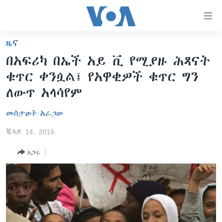
በቀላሉ
የመሥሪያ
ማገናኛዎች
ዜና
ዜና
ወደ
በአፍሪካ በኤች አይ ቪ የሚያዙ ሕጻናት
ዋናው
ኑሮ በጤንነት
ኢትዮጵያ
ቁጥር ቀንሷል፤ የአዋቂዎች ቁጥር ግን
ይዘት
ጋቢና ቪኦኤ
እለፍ
አፍሪካ
ለውጥ አላሳየም
ወደ
ከምሽቱ ሦስት ሰዓት የአማርኛ ዜና
ዓለምአቀፍ
ዋናው
መስታወት አራጋው
ቪዲዮ
ይዘት
አሜሪካ
ጁላይ 14, 2016
እለፍ
የፎቶ መድብሎች
መካከለኛው ምሥራቅ
ወደ
አጋሩ
ክምችት
ዋናው
ይዘት
እለፍ
Learning English
ይከተሉን