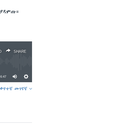
 ያዳምጡ።
D
SHARE
6:47
ቀጥተኛ መገናኛ
SHARE