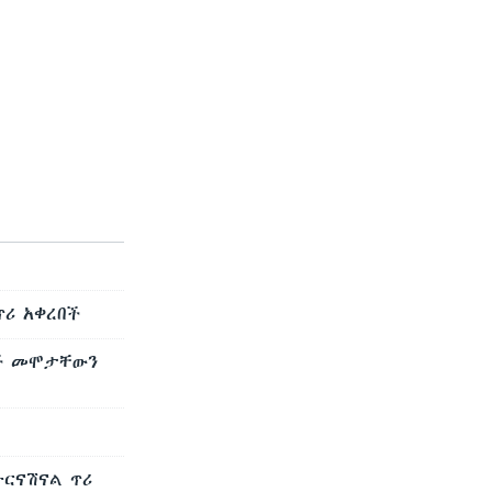
ጥሪ አቀረበች
ዎች መሞታቸውን
ርናሽናል ጥሪ