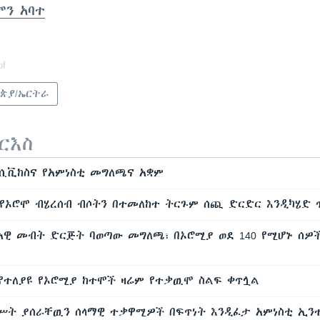
ሞን አባተ
of
ጵያ/ኤርትራ
ርእስ
የሲቪከስና የአምነስቲ መግለጫና አቋም
የኦሮሞ ብሄረሰብ ብሶትን በተመለከተ ትርጉም ሰጪ ድርድር እንዲካሄድ 
ብአዊ መብት ድርጅት ባወጣው መግለጫ፣ በኦሮሚያ ወደ 140 የሚሆኑ ሰ
 የተለያዩ የኦሮሚያ ከተሞች ዛሬም የተቃዉሞ ስልፍ ቀጥሏል
ሥት ያሰራቸዉን ሰላማዊ ተቃዋሚዎች በፍጥነት እንዲፈታ አምነስቲ ኢንተ