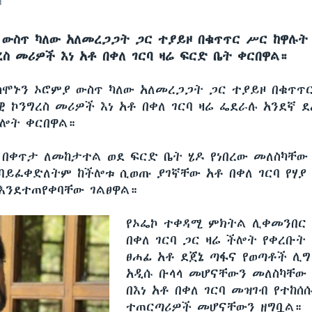
ባ
 ውስጥ ካለው አለመረጋጋት ጋር ተያይዞ በቁጥጥር ሥር ከዋሉት
ስ መሪዎች እነ አቶ በቀለ ገርባ ዛሬ ፍርድ ቤት ቀርበዋል።
ሰሞኑን ኦሮምያ ውስጥ ካለው አለመረጋጋት ጋር ተያይዞ በቁጥጥ
 ኮንግረስ መሪዎች እነ አቶ በቀለ ገርባ ዛሬ ፌደራሉ አንደኛ 
ሎት ቀርበዋል።
 በቀጥታ ለመከታተል ወደ ፍርድ ቤት ሄዶ የነበረው መለስካቸው
 ባይፈቀድለትም ከችሎቱ ሲወጡ ያገኛቸው አቶ በቀለ ገርባ የሃያ
እንደተጠየቀባቸው ገልፀዋል።
የኦፌኮ ተቀዳሚ ምክትል ሊቀመንበር 
በቀለ ገርባ ጋር ዛሬ ችሎት የቀረቡት
ፀሐፊ አቶ ደጀኔ ጣፋና የወጣቶች ሊግ
አዲሱ ቡላላ መሆናቸውን መለስካቸው
በእነ አቶ በቀለ ገርባ መዝገብ የተከሰሱ
ተጠርጣሪዎች መሆናቸውን ዘግቧል።