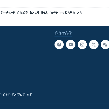
የተቃውሞ ሰልፎች ከአርባ በላይ ሰዎች ተገድለዋል አለ
ይከተሉን
ት ሰዓት የአማርኛ ዜና