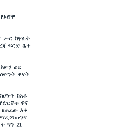
 የኦሮሞ
ር ሥር ከዋሉት
ደረጃ ፍርድ ቤት
 አምሃ ወደ
 ስምንት ቀናት
ከሆኑት ከአቶ
 የድርጅቱ ዋና
 ፀሐፊው አቶ
 ማረጋገጡንና
ት ግን 21