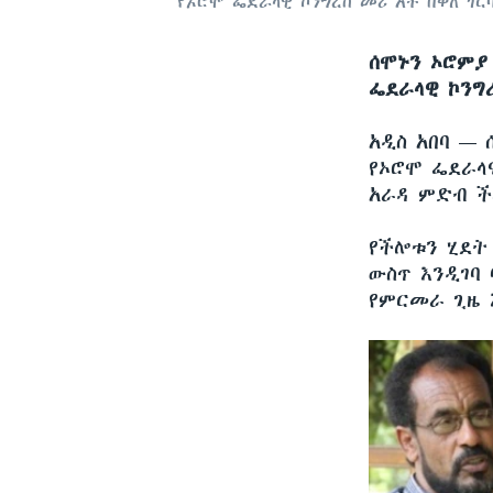
የኦሮሞ ፌደራላዊ ኮንግረስ መሪ አቶ በቀለ ገር
ሰሞኑን ኦሮምያ
ፌደራላዊ ኮንግረ
አዲስ አበባ —
የኦሮሞ ፌደራላዊ
አራዳ ምድብ ች
የችሎቱን ሂደት
ውስጥ እንዲገባ
የምርመራ ጊዜ 