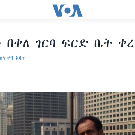
ቶ በቀለ ገርባ ፍርድ ቤት ቀ
ሰሎሞን አባተ
6