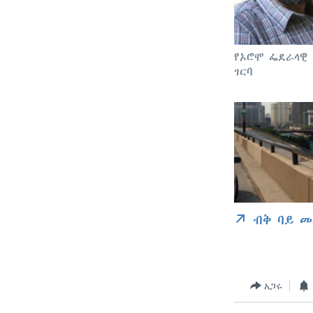
የኦሮሞ ፌደራላዊ 
ገርባ
ብቅ ባይ መ
አጋሩ