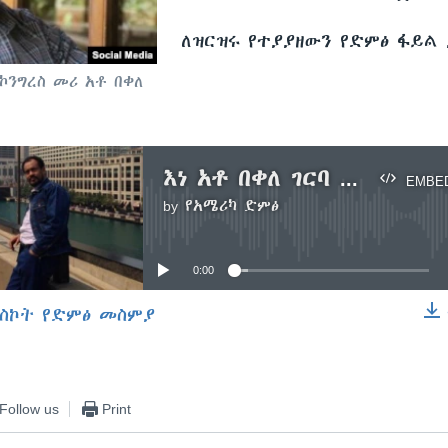
ለዝርዝሩ የተያያዘውን የድምፅ ፋይል
ኮንግረስ መሪ አቶ በቀለ
እነ አቶ በቀለ ገርባ ፍርድ ቤት ቀረቡ
EMBE
by
የአሜሪካ ድምፅ
No media source currently available
0:00
ስኮት የድምፅ መስምያ
EMBED
Follow us
Print