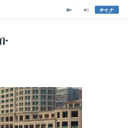
ቀጥታ
ረቡ