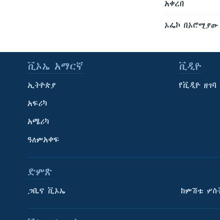
አቀረበ
ኦፌኮ በኦሮሚያው 
ቪኦኤ አማርኛ
ቪዲዮ
ኢትዮጵያ
የቪዲዮ ዘገባ
አፍሪካ
አሜሪካ
ዓለምአቀፍ
ድምጽ
ጋቢና ቪኦኤ
ከምሽቱ ሦስ