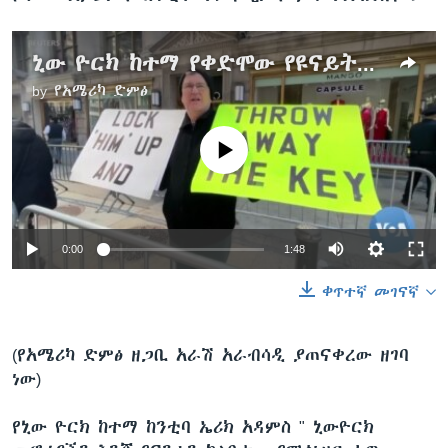
ኒው ዮርክ ከተማ የቀድሞው የዩናይትድ ስቴትስ ፕሬዚዳንት እጃቸውን እንዲሰጡ እየተጠባበቀች ነው
by
የአሜሪካ ድምፅ
No media source currently available
0:00
1:48
ቀጥተኛ መገናኛ
(የአሜሪካ ድምፅ ዘጋቢ አራሽ አራብሳዲ ያጠናቀረው ዘገባ
ነው)
የኒው ዮርክ ከተማ ከንቲባ ኤሪክ አዳምስ " ኒውዮርክ