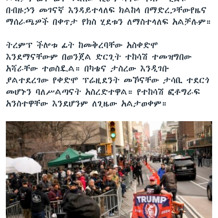
በብዙኃን መገናኛ እንዳይተላለፍ ክልከላ በማድረጋቸውየዜና
ማሰራጫዎች በቀጥታ የክስ ሂደቱን ለማስተላለፍ አልቻሉም።
ትረምፕ ችሎቱ ፊት ከመቅረባቸው አስቀድሞ
እንደማናቸውም በወንጀል ድርጊት ተከሳሽ ተመዝግበው
አሻራቸው ተወስዷል። በካቴና ታስረው እንዲገቡ
ያልተደረገው የቀድሞ ፕሬዚደንት መኾናቸው ታሳቢ ተደርጎ
መሆኑን ባለሥልጣናት አስረድተዋል። የተከሳሽ ፎቶግራፍ
አንስተዋቸው እንደሆንም ለጊዜው አልታወቀም።