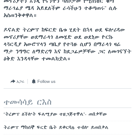
መኖሪያችን እንጂ የናንተን ካለቦታው የሚሰነዘር ቁጣ
ማራገፊያ ሜዳ አይደለችም ራሳችሁን ተቆጣጠሩ" ሲሉ
አስጠንቅቀዋል።
ዶናልድ ትረምፕ ከፍርድ ቤቱ ሂደት በኋላ ወደ ፍሎሪዳው
መኖሪያቸው ወደማራላጎ ለመሄድ ወደ ወደኒው ዮርኩ
ላጓርዲያ አውሮፕላን ጣቢያ የተጓዙ ሲሆን በማራላጎ ዛሬ
ማታ ንግግር ለማድረግ እና ከደጋፊዎቻቸው ጋር ለመገናኘት
ዕቅድ እንዳላቸው ተመልክቷል።
አጋሩ
Follow us
ተመሳሳይ ርእስ
“ትረምፕ ለችሎት ፍልሚያው ተዘጋጅተዋል”- ጠበቃቸው
ትራምፕ ማክሰኞ ፍርድ ቤት ይቀርባሉ ተብሎ ይጠበቃል