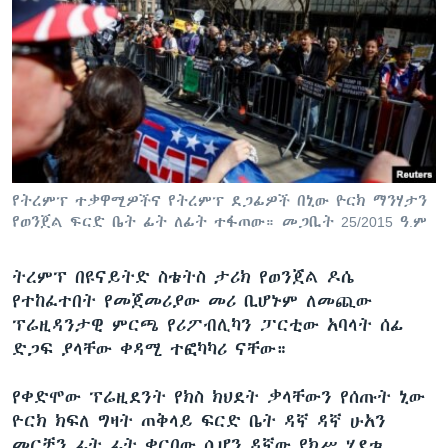
የትረምፕ ተቃዋሚዎችና የትረምፕ ደጋፊዎች በኒው ዮርክ ማንሃታን
የወንጀል ፍርድ ቤት ፊት ለፊት ተፋጠው። መጋቢት 25/2015 ዓ.ም
ትረምፕ በዩናይትድ ስቴትስ ታሪክ የወንጀል ዶሴ
የተከፈተበት የመጀመሪያው መሪ ቢሆኑም ለመጪው
ፕሬዚዳንታዊ ምርጫ የሪፖብሊካን ፓርቲው አባላት ሰፊ
ድጋፍ ያላቸው ቀዳሚ ተፎካካሪ ናቸው።
የቀድሞው ፕሬዚደንት የክስ ክህደት ቃላቸውን የሰጡት ኒው
ዮርክ ክፍለ ግዛት ጠቅላይ ፍርድ ቤት ዳኛ ዳኛ ሁአን
መርቻን ፊት ፊት ቀርበው ሲሆን ዳኛው የክሥ ሂደቱ