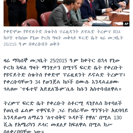
ቋንቋዎች
የቀድሞው የዩናይትድ ስቴትስ ፕሬዚዳንት ዶናልድ ትረምፕ በ34
ክሶች ተከሰው የኒው ዮርክ ግዛት ጠቅላይ ፍርድ ቤት ዛሬ መጋቢት
25/215 ዓ.ም በቀረቡበት ወቅት
ዛሬ ማክሰኞ መጋቢት 25/2015 ዓ.ም ከቀትር በኋላ የኒው
ዮርክ ክፍለ ግዛት ማንሃታን በሚገኝ ፍርድ ቤት የቀረቡት
የዩናይትድ ስቴትስ የቀድሞ ፕሬዚደንት ዶናልድ ትረምፕ፤
የቀረቡባቸውን 34 የወንጀል ክሶች በሙሉ እንዳልፈፀሙ
ገልፀው "ጥፋተኛ አይደለኹም"ሲሉ ክሱን አስተባብለዋል።
ትረምፕ ፍርድ ቤት የቀረቡት ስቶርሚ ዳኒየልስ ከተባለች
የወሲብ ፊልም ተዋናዪት ጋራ የነበራቸው ግንኙነት አደባባይ
እንዳይወጣ ለማፈን “ለጥብቅና ጉዳዮች የዋለ” በሚል 130
ሺሕ የአሜሪካን ዶላር መደለያ ከፍለዋል በሚል ክሥ
ስለቀረበባቸው ነው።