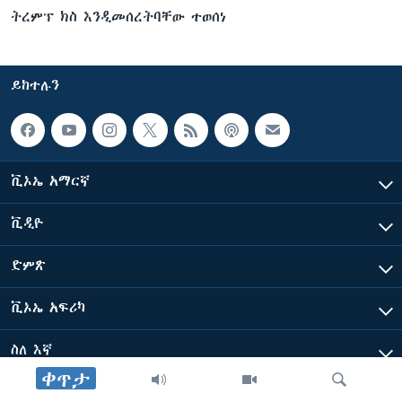
ትረምፕ ክስ እንዲመሰረትባቸው ተወሰነ
ይከተሉን
ቪኦኤ አማርኛ
ቪዲዮ
ድምጽ
ቪኦኤ አፍሪካ
ስለ እኛ
ቀጥታ