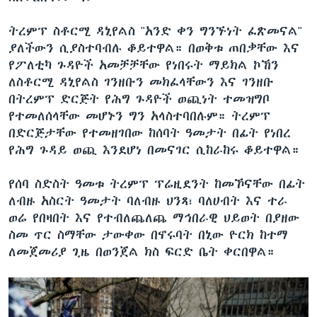
ትረምፕ ስቶርሚ ዳኒየልስ "አንድ ቀን ግንኙነት ፈጽመናል"
ያለችውን ሲያስተባብሉ ቆይተዋል። በወቅቱ ጠበቃቸው እና
የፖለቲካ ጉዳዮች አመቻቻቸው የነበሩት ማይክል ኮኸን
ለስቶርሚ ዳኒየልስ ገንዘቡን መክፈላቸውን እና ገንዘቡ
በትረምፕ ድርጅት የሕግ ጉዳዮች ወጪነት ተመዝግቦ
የተመለሰላቸው መሆኑን ግን አላስተባበሉም። ትረምፕ
በድርጅታቸው የተመዘገበው ከሰባት ዓመታት በፊት የነበረ
የሕግ ጉዳይ ወጪ እንደሆነ በመናገር ሲከራከሩ ቆይተዋል።
የሰባ ስድስት ዓመቱ ትረምፕ ፕሬዚደንት ከመኾናቸው በፊት
ለብዙ አስርት ዓመታት ባለብዙ ህንጻ፣ ባለሀብት እና ተራ
ወሬ የበዛበት እና የተብለጨለጨ ማኅበራዊ ህይወት በያዘው
ስመ ጥር ስማቸው ታውቀው በኖሩባት በኒው ዮርክ ከተማ
ለመጀመሪያ ጊዜ በወንጀል ክስ ፍርድ ቤት ቀርበዋል።