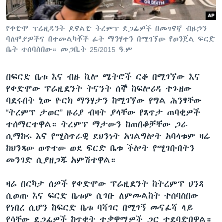
የቀድሞ ፕሬዚዳንት ዶናልድ ትረምፕ ደጋፊዎች በመገናኛ ብዙኃን
ባለሞያዎችና በተመልካቾች ፊት ማንሃተን በሚገኘው የወንጀል ፍርድ
ቤት ተሰባስበው። መጋቢት 25/2015 ዓ.ም
በፍርድ ቤቱ እና ብዙ ኪሎ ሜትሮች ርቆ በሚገኘው እና
የቀድሞው ፕሬዚደንት ትናንት ሰኞ ከፍሎሪዳ ተጉዘው
ባደሩበት ኒው ዮርክ ማንሃታን ከሚገኘው የግል ሕንፃቸው
“ትረምፕ ታወር” ዙሪያ ብዛት ያላቸው የጸጥታ ጠባቂዎች
ተሰማርተዋል። ትረምፕ ማታውን ከጠበቆቻቸው ጋራ
ሲማከሩ እና የሚስጥራዊ ደህንነት አገልግሎት አባላቱም ዛሬ
ከህንጻው ወጥተው ወደ ፍርድ ቤቱ ችሎት የሚገቡበትን
መንገድ ሲያዘጋጁ አምሽተዋል።
ዛሬ በርካታ ሰዎች የቀድሞው ፕሬዚደንት ከትረምፕ ህንጻ
ሲወጡ እና ፍርድ ቤቱም ሲገቡ ለምመልከት ተሰባስበው
የነበረ ሲሆን ከፍርድ ቤቱ ባሻገር በሚገኝ መናፈሻ ላይ
የሳቸው ደጋፊዎች ከጥቂት ተቃዋሚዎች ጋር ተደባድበዋል።