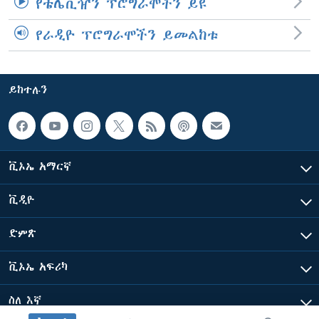
የቴሌቪዥን ፕሮግራሞችን ይዩ
የራዲዮ ፕሮግራሞችን ይመልከቱ
ይከተሉን
ቪኦኤ አማርኛ
ቪዲዮ
ድምጽ
ቪኦኤ አፍሪካ
ስለ እኛ