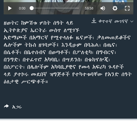
0:00
59:58
ቀጥተኛ መገናኛ
ቋንቋዎች
ዘወትር ከምሽቱ ሦስት ሰዓት ላይ
ኢትዮጵያና ኤርትራ ውስጥ ለሚገኙ
አድማጮች በአማርኛ የሚተላለፉ ዜናዎች፣ ቃለመጠይቆችና
ሌሎችም ትኩስ ዘገባዎች፤ እንዲሁም በባሕል፣ በጤና፣
በሴቶች፣ በቤተሰብና በወጣቶች፣ በፖለቲካ፣ በግብርና፣
በንግድ፣ በተፈጥሮ አካባቢ፣ በሣይንስ፣ በቴክኖሎጂ፣
በስፖርት፣ በሌሎችም አካባቢያዊና የመላ አፍሪካ ጉዳዮች
ላይ ያተኮሩ መደበኛ ዝግጅቶች የተካተቱባቸው የአንድ ሰዓት
ዕለታዊ ሥርጭቶች።
አጋሩ