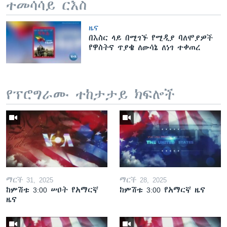
ተመሳሳይ ርእስ
ዜና
በእስር ላይ በሚገኙ የሚዲያ ባለሞያዎች
የዋስትና ጥያቄ ለውሳኔ ለነገ ተቀጠረ
የፕሮግራሙ ተከታታይ ክፍሎች
ማርች 31, 2025
ማርች 28, 2025
ከምሽቱ 3:00 ሠዐት የአማርኛ
ከምሽቱ 3:00 የአማርኛ ዜና
ዜና