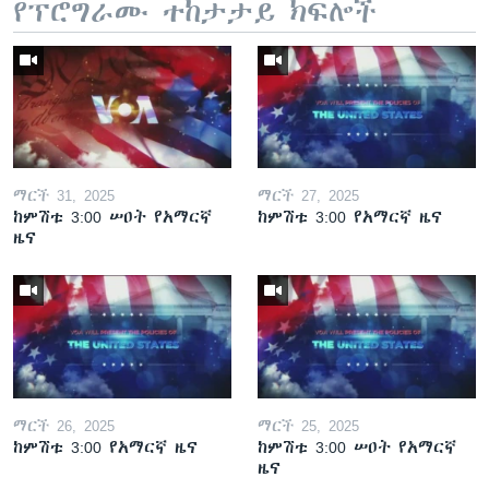
የፕሮግራሙ ተከታታይ ክፍሎች
ማርች 31, 2025
ማርች 27, 2025
ከምሽቱ 3:00 ሠዐት የአማርኛ
ከምሽቱ 3:00 የአማርኛ ዜና
ዜና
ማርች 26, 2025
ማርች 25, 2025
ከምሽቱ 3:00 የአማርኛ ዜና
ከምሽቱ 3:00 ሠዐት የአማርኛ
ዜና