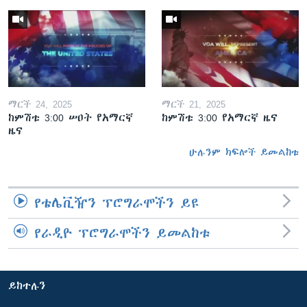
ማርች 24, 2025
ማርች 21, 2025
ከምሽቱ 3:00 ሠዐት የአማርኛ
ከምሽቱ 3:00 የአማርኛ ዜና
ዜና
ሁሉንም ክፍሎች ይመልከቱ
የቴሌቪዥን ፕሮግራሞችን ይዩ
የራዲዮ ፕሮግራሞችን ይመልከቱ
ይከተሉን