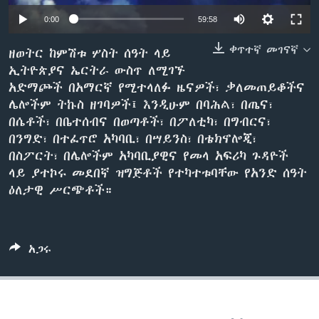
Auto
0:00
59:58
240p
ቀጥተኛ መገናኛ
ቋንቋዎች
ዘወትር ከምሽቱ ሦስት ሰዓት ላይ
ኢትዮጵያና ኤርትራ ውስጥ ለሚገኙ
360p
አድማጮች በአማርኛ የሚተላለፉ ዜናዎች፣ ቃለመጠይቆችና
480p
Auto
240p
360p
480p
ሌሎችም ትኩስ ዘገባዎች፤ እንዲሁም በባሕል፣ በጤና፣
በሴቶች፣ በቤተሰብና በወጣቶች፣ በፖለቲካ፣ በግብርና፣
720p
720p
1080p
በንግድ፣ በተፈጥሮ አካባቢ፣ በሣይንስ፣ በቴክኖሎጂ፣
1080p
በስፖርት፣ በሌሎችም አካባቢያዊና የመላ አፍሪካ ጉዳዮች
ላይ ያተኮሩ መደበኛ ዝግጅቶች የተካተቱባቸው የአንድ ሰዓት
ዕለታዊ ሥርጭቶች።
አጋሩ