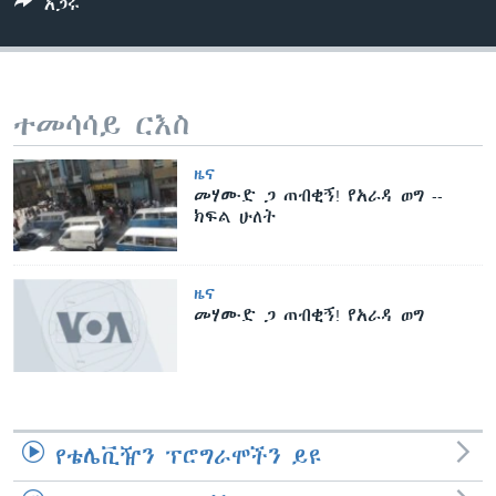
አጋሩ
ቋንቋዎች
ተመሳሳይ ርእስ
ዜና
መሃሙድ ጋ ጠብቂኝ! የአራዳ ወግ --
ክፍል ሁለት
ዜና
መሃሙድ ጋ ጠብቂኝ! የአራዳ ወግ
የቴሌቪዥን ፕሮግራሞችን ይዩ