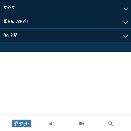
ድምጽ
ቋንቋዎች
ቪኦኤ አፍሪካ
ስለ እኛ
ቀጥታ