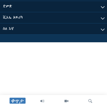
ድምጽ
ቋንቋዎች
ቪኦኤ አፍሪካ
ስለ እኛ
ቀጥታ