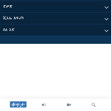
ድምጽ
ቋንቋዎች
ቪኦኤ አፍሪካ
ስለ እኛ
ቀጥታ