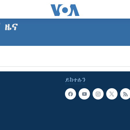
ኛ ዜና
ይከተሉን