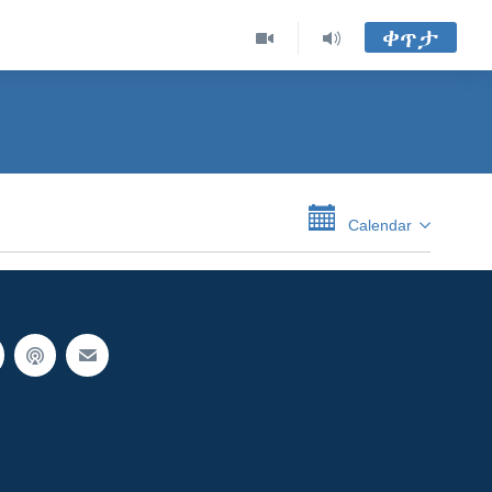
ቀጥታ
Calendar