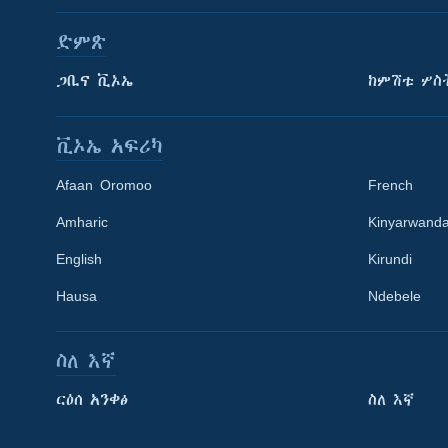
ድምጽ
ጋቢና ቪኦኤ
ከምሽቱ ሦስ
ቪኦኤ አፍሪካ
Afaan Oromoo
French
Amharic
Kinyarwand
English
Kirundi
Hausa
Ndebele
ስለ እኛ
Learning English
ርዕሰ አንቀፅ
ስለ እኛ
ይከተሉን