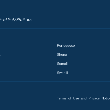
ት ሰዓት የአማርኛ ዜና
Portuguese
a
Shona
Somali
Swahili
Terms of Use and Privacy Notic