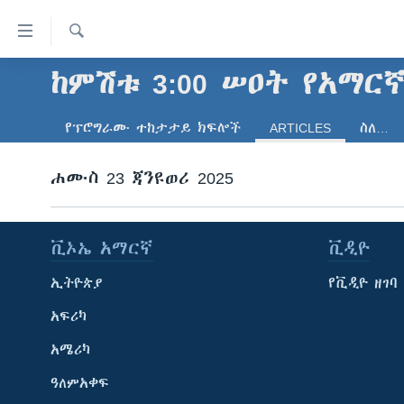
በቀላሉ
የመሥሪያ
ማገናኛዎች
ፈልግ
ከምሽቱ 3:00 ሠዐት የአማር
ዜና
ወደ
ኑሮ በጤንነት
ኢትዮጵያ
ዋናው
የፕሮግራሙ ተከታታይ ክፍሎች
ARTICLES
ስለ…
ይዘት
ጋቢና ቪኦኤ
አፍሪካ
እለፍ
ሐሙስ 23 ጃንዩወሪ 2025
ከምሽቱ ሦስት ሰዓት የአማርኛ ዜና
ዓለምአቀፍ
ወደ
ዋናው
ቪዲዮ
አሜሪካ
ይዘት
የፎቶ መድብሎች
መካከለኛው ምሥራቅ
ቪኦኤ አማርኛ
ቪዲዮ
እለፍ
ወደ
ክምችት
ኢትዮጵያ
የቪዲዮ ዘገባ
ዋናው
ይዘት
አፍሪካ
እለፍ
አሜሪካ
ዓለምአቀፍ