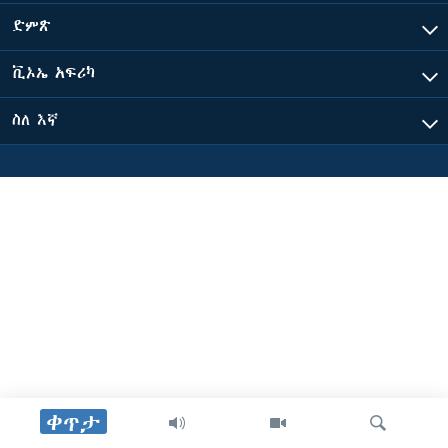
ድምጽ
ቋንቋዎች
ቪኦኤ አፍሪካ
ስለ እኛ
ቀጥታ