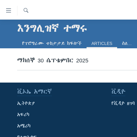
በቀላሉ
የመሥሪያ
ማገናኛዎች
ፈልግ
እንግሊዝኛ ተማሩ
ዜና
ወደ
ኑሮ በጤንነት
ኢትዮጵያ
ዋናው
የፕሮግራሙ ተከታታይ ክፍሎች
ARTICLES
ስለ…
ይዘት
ጋቢና ቪኦኤ
አፍሪካ
እለፍ
ማክሰኞ 30 ሴፕቴምበር 2025
ከምሽቱ ሦስት ሰዓት የአማርኛ ዜና
ዓለምአቀፍ
ወደ
ዋናው
ቪዲዮ
አሜሪካ
ይዘት
የፎቶ መድብሎች
መካከለኛው ምሥራቅ
እለፍ
ቪኦኤ አማርኛ
ቪዲዮ
ወደ
ክምችት
ዋናው
ኢትዮጵያ
የቪዲዮ ዘገባ
ይዘት
እለፍ
አፍሪካ
አሜሪካ