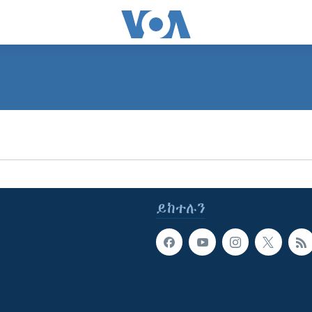
ይከተሉን