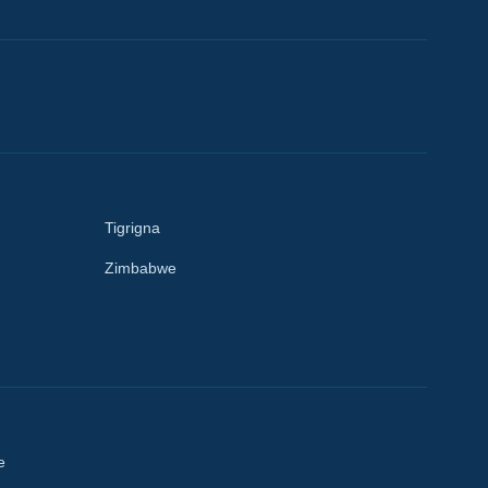
Tigrigna
Zimbabwe
e