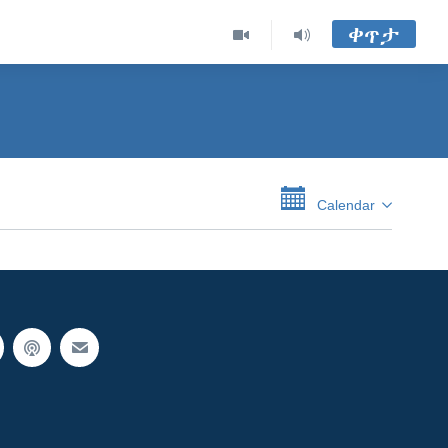
ቀጥታ
Calendar