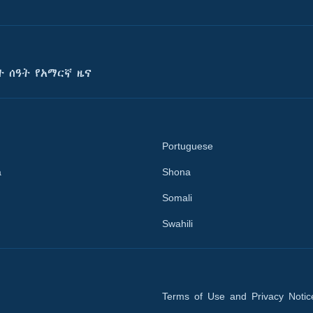
ት ሰዓት የአማርኛ ዜና
Portuguese
a
Shona
Somali
Swahili
Terms of Use and Privacy Notic