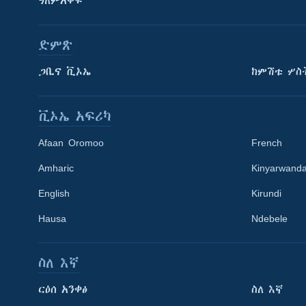
ዓለምአቀፍ
ድምጽ
ጋቢና ቪኦኤ
ከምሽቱ ሦስ
ቪኦኤ አፍሪካ
Afaan Oromoo
French
Amharic
Kinyarwand
English
Kirundi
Hausa
Ndebele
ስለ እኛ
Learning English
ርዕሰ አንቀፅ
ስለ እኛ
ይከተሉን