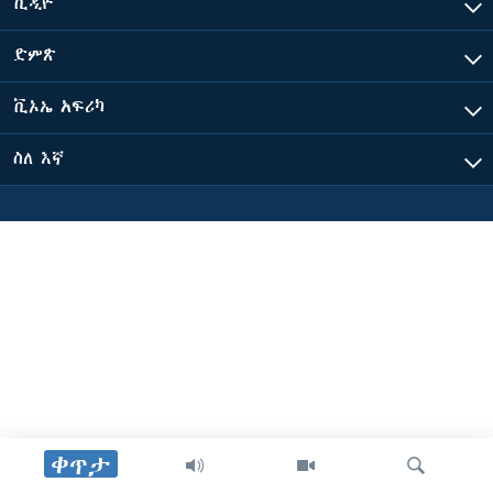
ቪዲዮ
ድምጽ
ቋንቋዎች
ቪኦኤ አፍሪካ
ስለ እኛ
ቀጥታ