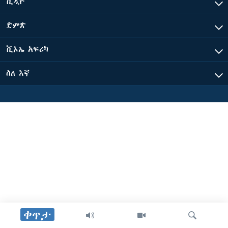
ቪዲዮ
ድምጽ
ቋንቋዎች
ቪኦኤ አፍሪካ
ስለ እኛ
ቀጥታ