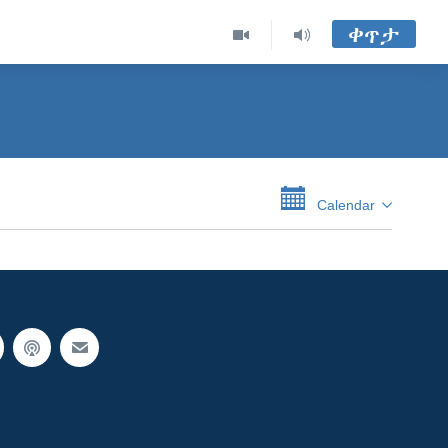
ቀጥታ
Calendar