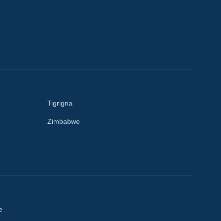
Tigrigna
Zimbabwe
e