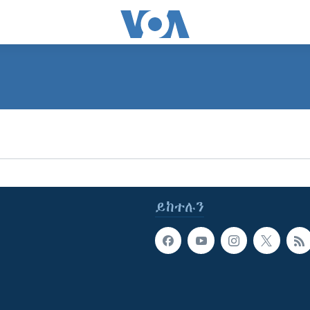
ይከተሉን