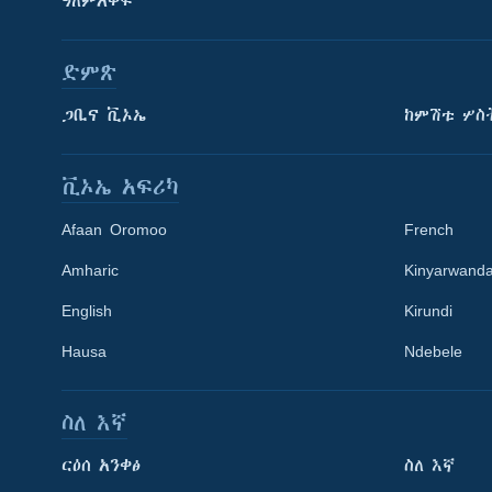
ዓለምአቀፍ
ድምጽ
ጋቢና ቪኦኤ
ከምሽቱ ሦስ
ቪኦኤ አፍሪካ
Afaan Oromoo
French
Amharic
Kinyarwand
English
Kirundi
Hausa
Ndebele
ስለ እኛ
Learning English
ርዕሰ አንቀፅ
ስለ እኛ
ይከተሉን