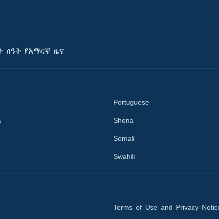
ት ሰዓት የአማርኛ ዜና
Portuguese
a
Shona
Somali
Swahili
Terms of Use and Privacy Notic