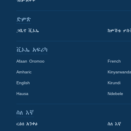
ዓለምአቀፍ
ድምጽ
ጋቢና ቪኦኤ
ከምሽቱ ሦስ
ቪኦኤ አፍሪካ
Afaan Oromoo
French
Amharic
Kinyarwand
English
Kirundi
Hausa
Ndebele
ስለ እኛ
Learning English
ርዕሰ አንቀፅ
ስለ እኛ
ይከተሉን