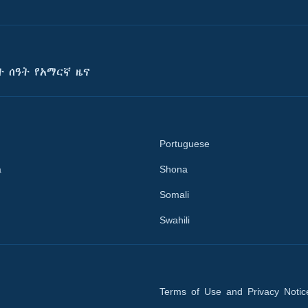
ት ሰዓት የአማርኛ ዜና
Portuguese
a
Shona
Somali
Swahili
Terms of Use and Privacy Notic