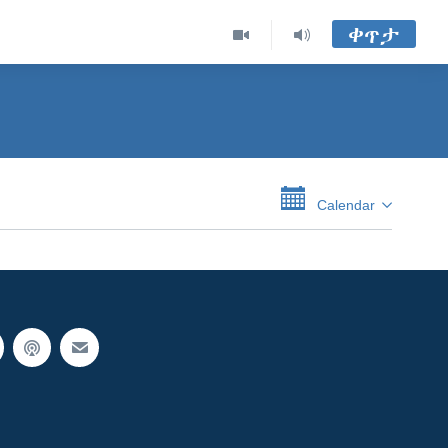
ቀጥታ
Calendar