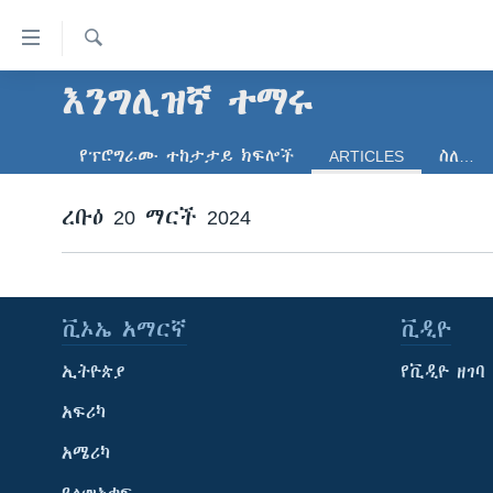
በቀላሉ
የመሥሪያ
ማገናኛዎች
ፈልግ
እንግሊዝኛ ተማሩ
ዜና
ወደ
ኑሮ በጤንነት
ኢትዮጵያ
ዋናው
የፕሮግራሙ ተከታታይ ክፍሎች
ARTICLES
ስለ…
ይዘት
ጋቢና ቪኦኤ
አፍሪካ
እለፍ
ረቡዕ 20 ማርች 2024
ከምሽቱ ሦስት ሰዓት የአማርኛ ዜና
ዓለምአቀፍ
ወደ
ዋናው
ቪዲዮ
አሜሪካ
ይዘት
የፎቶ መድብሎች
መካከለኛው ምሥራቅ
እለፍ
ቪኦኤ አማርኛ
ቪዲዮ
ወደ
ክምችት
ዋናው
ኢትዮጵያ
የቪዲዮ ዘገባ
ይዘት
እለፍ
አፍሪካ
አሜሪካ