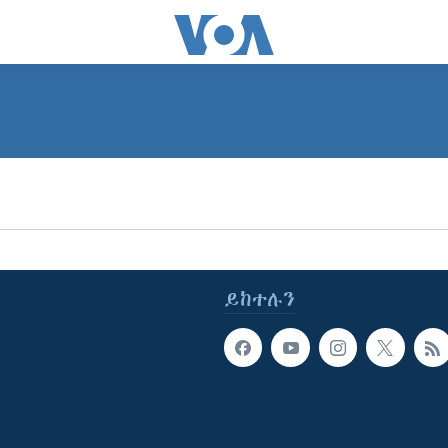
ይከተሉን