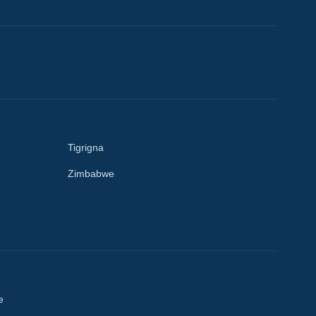
Tigrigna
Zimbabwe
e