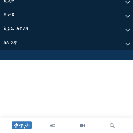
ቪዲዮ
ድምጽ
ቋንቋዎች
ቪኦኤ አፍሪካ
ስለ እኛ
ቀጥታ