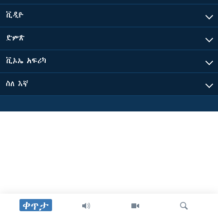
ቪዲዮ
ቋንቋዎች
ድምጽ
ቪኦኤ አፍሪካ
ስለ እኛ
ቀጥታ