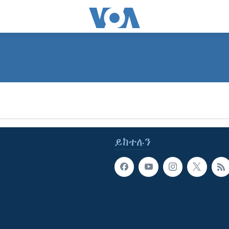
SUBSCRIBE
ይድረሰኝ / ይላክልኝ
ይከተሉን