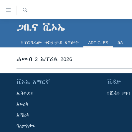
በቀላሉ
የመሥሪያ
ማገናኛዎች
ፈልግ
ጋቢና ቪኦኤ
ዜና
ወደ
ኑሮ በጤንነት
ኢትዮጵያ
ዋናው
የፕሮግራሙ ተከታታይ ክፍሎች
ARTICLES
ስለ…
ይዘት
ጋቢና ቪኦኤ
አፍሪካ
እለፍ
ከምሽቱ ሦስት ሰዓት የአማርኛ ዜና
ሐሙስ 2 ኤፕሪል 2026
ዓለምአቀፍ
ወደ
ዋናው
ቪዲዮ
አሜሪካ
ይዘት
የፎቶ መድብሎች
መካከለኛው ምሥራቅ
እለፍ
ቪኦኤ አማርኛ
ቪዲዮ
ወደ
ክምችት
ኢትዮጵያ
የቪዲዮ ዘገባ
ዋናው
ይዘት
አፍሪካ
እለፍ
አሜሪካ
ዓለምአቀፍ