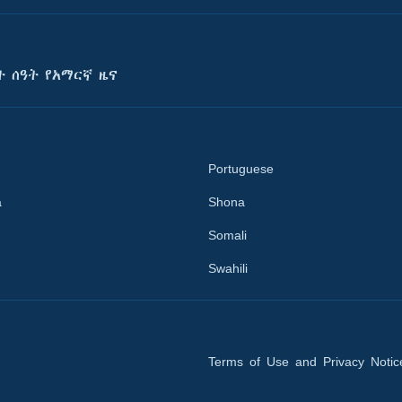
ት ሰዓት የአማርኛ ዜና
Portuguese
a
Shona
Somali
Swahili
Terms of Use and Privacy Notic