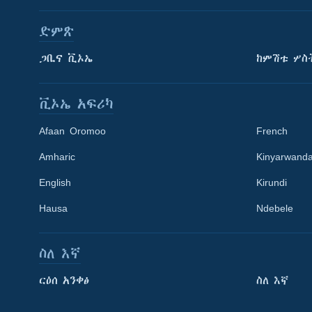
ድምጽ
ጋቢና ቪኦኤ
ከምሽቱ ሦስ
ቪኦኤ አፍሪካ
Afaan Oromoo
French
Amharic
Kinyarwand
English
Kirundi
Hausa
Ndebele
ስለ እኛ
Learning English
ርዕሰ አንቀፅ
ስለ እኛ
ይከተሉን