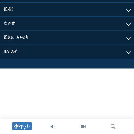
ቪዲዮ
ቋንቋዎች
ድምጽ
ቪኦኤ አፍሪካ
ስለ እኛ
ቀጥታ