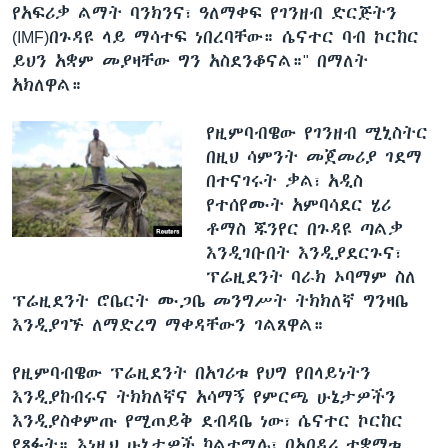
የአፍሪቃ ልማት ባንክንና፣ ዓለማቀፍ የገንዘብ ድርጅትን
(IMF)በጉዳዩ ላይ ማሳተፍ ነበረባቸው። ሴናተር ባብ ኮርከር
ይህን አቋም መያዛቸው ግን አስደንቆናል።" በማለት
አክለዋል።
የዚምባብዌው የገንዘብ ሚኒስትር
በዚህ ሳምንት መጀመሪያ ገደማ
በተናገሩት ቃል፣ አዲስ
የተሰየሙት አምባሳደር ሄሪ
ቶማስ ጁንየር በጉዳዩ ጣልቃ
እንዲገቡበት እንዲያደርጉና፣
ፕሬዚደንት ባራክ ኦባማም ስለ
ፕሬዚደንት ሮቤርት ሙጋቤ መንግሥት ትክክለኛ ግንዛቤ
እንዲያገኙ ለማድረግ ማቀዳቸውን ገልጸዋል።
የዚምባብዌው ፕሬዚደንት በአገሪቱ የህግ የበላይነትን
እንዲያከብሩና ትክክለኛና አሳማኝ የምርጫ ሁኔታዎችን
እንዲያስቀምጡ የሚጠይቅ ደብዳቤ ነው፣ ሴናተር ኮርከር
የጻፉት። እነዚህ ሁኔታዎች ካልተሟሉ፣ በአበዳሪ ተቋማቱ