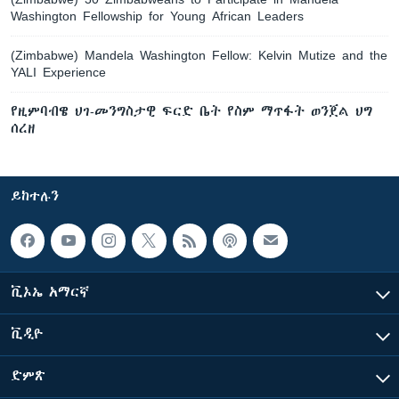
Washington Fellowship for Young African Leaders
(Zimbabwe) Mandela Washington Fellow: Kelvin Mutize and the
YALI Experience
የዚምባብዌ ህገ-መንግስታዊ ፍርድ ቤት የስም ማጥፋት ወንጀል ህግ
ሰረዘ
ይከተሉን
ቪኦኤ አማርኛ
ቪዲዮ
ድምጽ