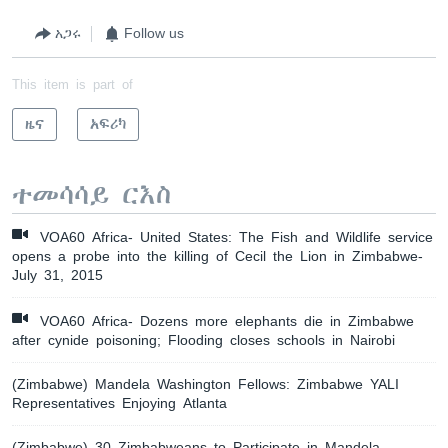
አጋሩ
Follow us
This item is part of
ዜና
አፍሪካ
ተመሳሳይ ርእስ
VOA60 Africa- United States: The Fish and Wildlife service
opens a probe into the killing of Cecil the Lion in Zimbabwe-
July 31, 2015
VOA60 Africa- Dozens more elephants die in Zimbabwe
after cynide poisoning; Flooding closes schools in Nairobi
(Zimbabwe) Mandela Washington Fellows: Zimbabwe YALI
Representatives Enjoying Atlanta
(Zimbabwe) 30 Zimbabweans to Participate in Mandela