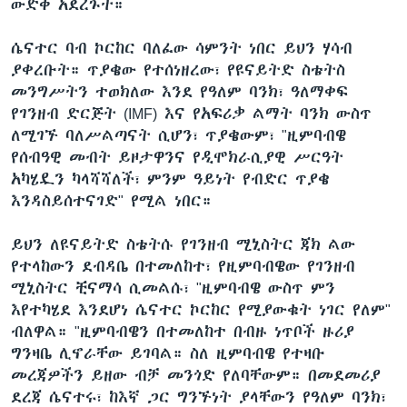
ውድቅ አደረጉት።
ሴናተር ባብ ኮርከር ባለፈው ሳምንት ነበር ይህን ሃሳብ
ያቀረቡት። ጥያቄው የተሰነዘረው፣ የዩናይትድ ስቴትስ
መንግሥትን ተወክለው እንደ የዓለም ባንክ፣ ዓለማቀፍ
የገንዘብ ድርጅት (IMF) እና የአፍሪቃ ልማት ባንክ ውስጥ
ለሚገኙ ባለሥልጣናት ሲሆን፣ ጥያቄውም፣ "ዚምባብዌ
የሰብዓዊ መብት ይዞታዋንና የዲሞክራሲያዊ ሥርዓት
አካሄዷን ካላሻሻለች፣ ምንም ዓይነት የብድር ጥያቄ
እንዳስይሰተናገድ" የሚል ነበር።
ይህን ለዩናይትድ ስቴትሱ የገንዘብ ሚኒስትር ጃክ ልው
የተላከውን ደብዳቤ በተመለከተ፣ የዚምባብዌው የገንዘብ
ሚኒስትር ቺናማሳ ሲመልሱ፣ "ዚምባብዌ ውስጥ ምን
እየተካሄደ እንደሆነ ሴናተር ኮርከር የሚያውቁት ነገር የለም"
ብለዋል። "ዚምባብዌን በተመለከተ በብዙ ነጥቦች ዙሪያ
ግንዛቤ ሊኖራቸው ይገባል። ስለ ዚምባብዌ የተዛቡ
መረጃዎችን ይዘው ብቻ መንጎድ የለባቸውም። በመደመሪያ
ደረጃ ሴናተሩ፣ ከእኛ ጋር ግንኙነት ያላቸውን የዓለም ባንክ፣