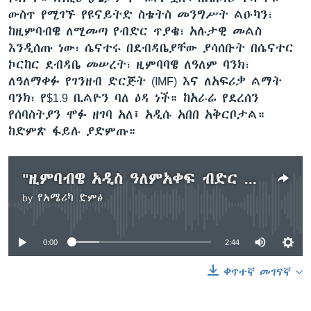
ውስጥ የሚገኙ የዩናይትድ ስቴትስ መንግሥት ልዑካን፣
ከዚምባብዌ ለሚመጣ የብድር ጥያቄ፣ አሉታዊ መልስ
እንዲሰጡ ነው፣ ሴናተሩ በደብዳቤያቸው ያሳሰቡት በሴናተር
ኮርከር ደብዳቤ መሠረት፣ ዚምባባዌ ለዓለም ባንክ፣
ለዓለማቀፉ የገንዘብ ድርጅት (IMF) እና ለአፍሪቃ ልማት
ባንክ፣ የ$1.9 ቢልዮን ባለ ዕዳ ነች። ከአራሬ የደረሰን
የሰባስትያን ሞፉ ዘገባ አለ፤ አዲሱ አበበ አቅርቦታል።
ከድምጽ ፋይሉ ያድምጡ።
"ዚምባብዌ አዲስ ዓለምአቀፍ ብድር ልታገኝ የምትችለው፣ በርካታ ለውጦችን ተግባራዊ ካደረገች ነው"- ሴናተር ባብ ኮርከር
by
የአሜሪካ ድምፅ
No media source currently available
0:00
2:44
ቀጥተኛ መገናኛ