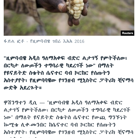
ቋንቋዎች
ፋይል ፎቶ - የዚምባብዌ ገበሬ እአአ 2016
"ዚምባብዌ አዲስ ዓለማአቀፍ ብድር ልታገኝ የምትችለው፣
በርካታ ለውጦችን ተግባራዊ ካደረገች ነው" በማለት
የዩናይትድ ስቴትስ ሴናተር ባብ ኮርከር የሰጡትን
አስተያየት፣ የዚምባባዌው የገንዘብ ሚኒስትር ፓትሪክ ቺናማሳ
ውድቅ አደረጉት።
ዋሽንግተን ዲሲ —
"ዚምባብዌ አዲስ ዓለማአቀፍ ብድር
ልታገኝ የምትችለው፣ በርካታ ለውጦችን ተግባራዊ ካደረገች
ነው" በማለት ዩናይትድ ስቴትስ ሴናተር የውጪ ግንኙነት
ኰሚቴ ሊቀ-መንበር ከሴናተር ባብ ኮርከር የሰጡትን
አስተያየት፣ የዚምባባዌው የገንዘብ ሚኒስትር ፓትሪክ ቺናማሳ