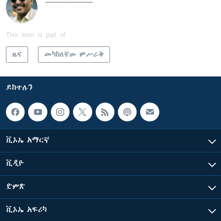
This item is part of
ዜና
መካከለኛው ምሥራቅ
ይከተሉን
ቪኦኤ አማርኛ
ቪዲዮ
ድምጽ
ቪኦኤ አፍሪካ