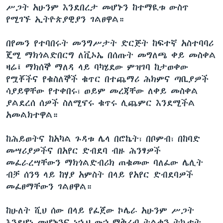
ሥጋት አሁንም እንደበረታ መሆኑን ከተማዪቱ ውስጥ
የሚገኙ ኢትዮጵያዊያን ገልፀዋል።
በየመን የተባበሩት መንግሥታት ድርጅት ከፍተኛ አስተባባሪ
ጄሚ ማክጎልድበርግ ለቪኦኤ በሰጡት መግለጫ ቀይ መስቀል
ዛሬ፤ ማክሰኞ ማለዳ ላይ ባካሄደው ምዝገባ ከታወቀው
የሟቾችና የቁስለኞች ቁጥር በተጨማሪ ሕክምና ጣቢያዎች
ሳያይዋቸው የተቀበሩ፣ ወይም መረጃቸው ለቀይ መስቀል
ያልደረሰ ሰዎች ስለሚኖሩ ቁጥሩ ሊጨምር እንደሚችል
አመልክተዋል።
ከሕይወትና ከአካል ጉዳቱ ሌላ በሮኬት፣ በቦምብ፣ በከባድ
መሣሪያዎችና በአየር ድብደባ ብዙ ሕንፃዎች
መፈራረሣቸውን ማክጎልድብሪክ ጠቁመው ባለፈው ሌሊት
ብቻ ሰንዓ ላይ ከሃያ አምስት በላይ የአየር ድብደባዎች
መፈፀማቸውን ገልፀዋል።
ከሁለት ሺህ ሰው በላይ የፈጀው ኮሌራ አሁንም ሥጋት
እንደሆነ መሆኑንና ነኂህ ውኃ ማቅረብ ትልቁን ትኩተት