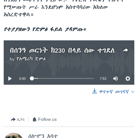
የሚሠጡት ሥራ እንደሆነም አስተባባሪው አክለው
አስረድተዋል።
የተያያዘውን የድምፅ ፋይል ያዳምጡ።
በሰንዓ ጦርነት ከ230 በላይ ሰው ተገደለ
by
የአሜሪካ ድምፅ
No media source currently available
0:00
7:53
ቀጥተኛ መገናኛ
አጋሩ
Follow us
ሰሎሞን አባተ