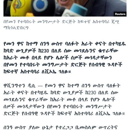
ቋንቋዎች
በየመን የተባበሩት መንግሥታት ድርጅት ከፍተኛ አስተባባሪ ጄሚ
ማክጎልድበርግ
የመን ዋና ከተማ ሰንዓ ውስጥ ባለፉት አራት ቀናት በተካሄዱ
ከባድ ውጊያዎች ከ230 በለይ ሰው መገደሉንና ቁጥራቸው
ከአራት መቶ በላይ የሆኑ ሌሎች ሰዎች መጎዳታቸውን
በየመን የተባበሩት መንግሥታት ድርጅት የሰብዓዊ ጉዳዮች
ከፍተኛ አስተባባሪ ለቪኦኤ ገለፁ።
ዋሺንግተን ዲሲ —
የመን ዋና ከተማ ሰንዓ ውስጥ ባለፉት
አራት ቀናት በተካሄዱ ከባድ ውጊያዎች ከ230 በለይ ሰው
መገደሉንና ቁጥራቸው ከአራት መቶ በላይ የሆኑ ሌሎች
ሰዎች መጎዳታቸውን በየመን የተባበሩት መንግሥታት
ድርጅት የሰብዓዊ ጉዳዮች ከፍተኛ አስተባባሪ ለቪኦኤ ገለፁ።
ሰንዓ ውስጥ ያለው ሁኔታ የተረጋጋ ቢመስልም ውጥረትና