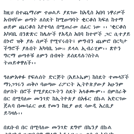
ከዚህ በተጨማሪም ተወልዶ ያደገው ከአዲስ አበባ ነዋሪዎች
አብዛኛው ወጣት ለስደት ከሚወጣባት ቂርቆስ ክፍለ ከተማ
ወይም ጨርቆስ እየተባለ በሚጠራው ሰፈር ነው ፡፡ “ቂርቆስ
አካባቢ በንጽጽር ከሌሎች የአዲስ አበባ ከተሞች ጋር ሲተያይ
በኑሮ ዝቅ ያሉ ሰዎች የሚኖሩበት፤ ምግብን ጨምሮ በርካታ
ችግሮች ያሉበት አካባቢ ነው›› ይላል ኢብራሂም፡፡ ጽዮን
ግርማ ወጣቶቹ ለምን በብዛት ይሰደዳሉ?ስትል
ትጠይቀዋለች፡፡
ዓለምአቀፉ የፍልሰት ድርጅት (አይኦኤም) ከስደት ተመላሾች
ማነጋገሩን ጠቅሶ ባወጣው ሪፖርት ኢትዮጵያውያ አሁንም
በሦስት በሮች የሚያደርጉትን ስደት አላቆሙም፡፡ በምስራቅ
በር በሚባለው መንገድ ከኢትዮጵያ በአፋር በኩል አድርገው
ጀልባ በመሳፈር ወደ የመን ከዚያ ወደ ሳውዲ አረቢያ
ይጓዛሉ፡፡
በደቡብ በር በሚባለው መንገድ ደግሞ በኬንያ በኩል