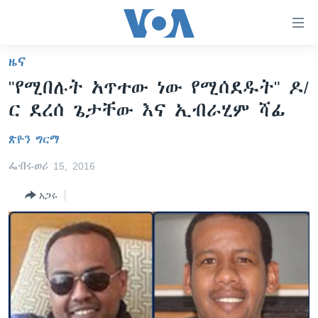
በቀላሉ
የመሥሪያ
ማገናኛዎች
ዜና
ዜና
ወደ
"የሚበሉት አጥተው ነው የሚሰደዱት" ዶ/
ዋናው
ኑሮ በጤንነት
ኢትዮጵያ
ር ደረሰ ጌታቸው እና ኢብራሂም ሻፊ
ይዘት
ጋቢና ቪኦኤ
እለፍ
አፍሪካ
ጽዮን ግርማ
ወደ
ከምሽቱ ሦስት ሰዓት የአማርኛ ዜና
ዓለምአቀፍ
ዋናው
ፌብሩወሪ 15, 2016
ቪዲዮ
ይዘት
አሜሪካ
እለፍ
አጋሩ
የፎቶ መድብሎች
መካከለኛው ምሥራቅ
ወደ
ክምችት
ዋናው
ይዘት
እለፍ
Learning English
ይከተሉን