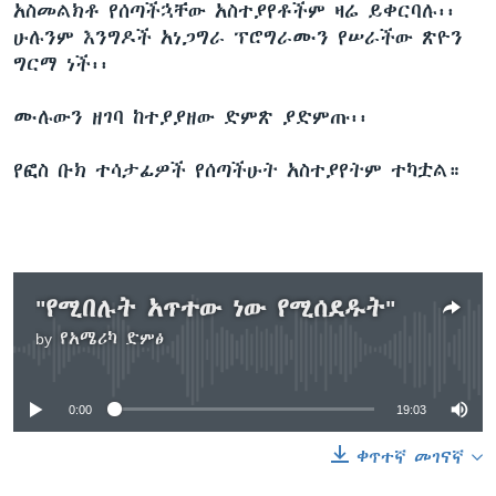
አስመልክቶ የሰጣችኋቸው አስተያየቶችም ዛሬ ይቀርባሉ፡፡
ሁሉንም እንግዶች አነጋግራ ፕሮግራሙን የሠራችው ጽዮን
ግርማ ነች፡፡
ሙሉውን ዘገባ ከተያያዘው ድምጽ ያድምጡ፡፡
የፎስ ቡክ ተሳታፊዎች የሰጣችሁት አስተያየትም ተካቷል።
"የሚበሉት አጥተው ነው የሚሰደዱት"
by
የአሜሪካ ድምፅ
No media source currently available
0:00
19:03
ቀጥተኛ መገናኛ