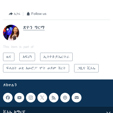
አጋሩ
Follow us
ጽዮን ግርማ
This item is part of
ዜና
አፍሪካ
ኢትዮጵያ/ኤርትራ
ፍልሰት ወደ አውሮፓ ሞት ወይም ሽረት
ጋቢና ቪኦኤ
ይከተሉን
ቪኦኤ አማርኛ