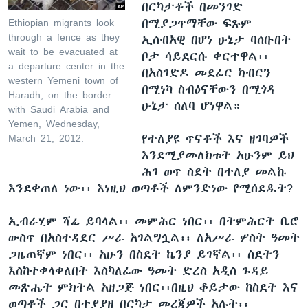
በርካታቶች በመንገድ
በሚያጋጥማቸው ፍጹም
Ethiopian migrants look
through a fence as they
ኢሰብአዊ በሆነ ሁኔታ ባሰቡበት
wait to be evacuated at
ቦታ ሳይደርሱ ቀርተዋል፡፡
a departure center in the
በአስገድዶ መደፈር ክብርን
western Yemeni town of
በሚነካ ስብዕናቸውን በሚጎዳ
Haradh, on the border
ሁኔታ ሰለባ ሆነዋል።
with Saudi Arabia and
Yemen, Wednesday,
የተለያዩ ጥናቶች እና ዘገባዎች
March 21, 2012.
እንደሚያመለክቱት አሁንም ይህ
ሕገ ወጥ ስደት በተለያ መልኩ
እንደቀጠለ ነው፡፡ እነዚህ ወጣቶች ለምንድነው የሚሰደዱት?
ኢብራሂም ሻፊ ይባላል፡፡ መምሕር ነበር፡፡ በትምሕርት ቢሮ
ውስጥ በአስተዳደር ሥራ አገልግሏል፡፡ ለአሥራ ሦስት ዓመት
ጋዜጠኛም ነበር፡፡ አሁን በስደት ኬንያ ይገኛል፡፡ ስደትን
እስከተቀላቀለበት እስካለፈው ዓመት ድረስ አዲስ ጉዳይ
መጽሔት ምክትል አዘጋጅ ነበር፡፡በዚህ ቆይታው ከስደት እና
ወጣቶች ጋር በተያያዘ በርካታ መረጃዎች አሉት፡፡