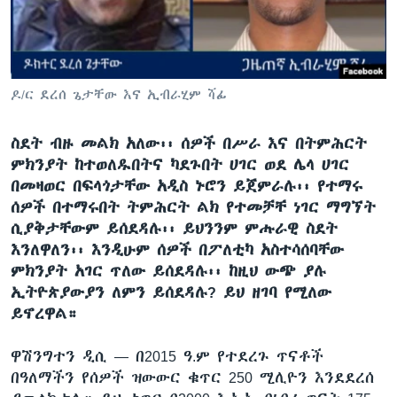
ቋንቋዎች
ዶ/ር ደረሰ ጌታቸው እና ኢብራሂም ሻፊ
ስደት ብዙ መልክ አለው፡፡ ሰዎች በሥራ እና በትምሕርት
ምክንያት ከተወለዱበትና ካደጉበት ሀገር ወደ ሌላ ሀገር
በመዛወር በፍላጎታቸው አዲስ ኑሮን ይጀምራሉ፡፡ የተማሩ
ሰዎች በተማሩበት ትምሕርት ልክ የተመቻቸ ነገር ማግኘት
ሲያቅታቸውም ይሰደዳሉ፡፡ ይህንንም ምሑራዊ ስደት
እንለዋለን፡፡ እንዲሁም ሰዎች በፖለቲካ አስተሳሰባቸው
ምክንያት አገር ጥለው ይሰደዳሉ፡፡ ከዚህ ውጭ ያሉ
ኢትዮጵያውያን ለምን ይሰደዳሉ? ይህ ዘገባ የሚለው
ይኖረዋል።
ዋሽንግተን ዲሲ —
በ2015 ዓ.ም የተደረጉ ጥናቶች
በዓለማችን የሰዎች ዝውውር ቁጥር 250 ሚሊዮን እንደደረሰ