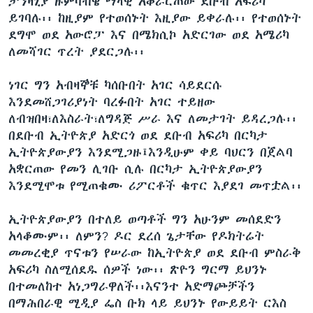
ታንዛኒያ ዙምባብዌ ማላዊ አቆራርጠው ደቡብ አፍሪካ
ይገባሉ፡፡ ከዚያም የተወሰኑት እዚያው ይቀራሉ፡፡ የተወሰኑት
ደግሞ ወደ አውሮፓ እና በሜክሲኮ አድርገው ወደ አሜሪካ
ለመሻገር ጥረት ያደርጋሉ፡፡
ነገር ግን አብዛኞቹ ካሰቡበት አገር ሳይደርሱ
እንደመሸጋገሪያነት ባረፉበት አገር ተይዘው
ለብዝበዛ፣ለእስራት፣ለግዳጅ ሥራ እና ለመታገት ይዳረጋሉ፡፡
በደቡብ ኢትዮጵያ አድርጎ ወደ ደቡብ አፍሪካ በርካታ
ኢትዮጵያውያን እንደሚጋዙ፤እንዲሁም ቀይ ባህርን በጀልባ
አቋርጠው የመን ሊገቡ ሲሉ በርካታ ኢትዮጵያውያን
እንደሚሞቱ የሚጠቁሙ ሪፖርቶች ቁጥር እያደገ መጥቷል፡፡
ኢትዮጵያውያን በተለይ ወጣቶች ግን አሁንም መሰደድን
አላቆሙም፡፡ ለምን? ዶር ደረሰ ጌታቸው የዶክትሬት
መመረቂያ ጥናቱን የሠራው ከኢትዮጵያ ወደ ደቡብ ምስራቅ
አፍሪካ ስለሚሰደዱ ሰዎች ነው፡፡ ጽዮን ግርማ ይህንኑ
በተመለከተ አነጋግራዋለች፡፡እናንተ አድማጮቻችን
በማሕበራዊ ሚዲያ ፌስ ቡክ ላይ ይህንኑ የውይይት ርእስ