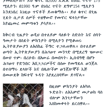
ያመለክታሉ። ይህ ቁጥር በ2000 እ.አ.አ. በነበረ ጥናት 175
ሚሊዮን፣ በ1990 ዓ.ም በነበረ ጥናት ደግሞ154 ሚሊዮን
እንደነበረ እነዚሁ ጥናቶች ይጠቁማሉ፡፡ ይህ ቁጥር በጊዜ
ሂደት ሲታይ ሰዎች ተዘዋውሮ የመኖር ፍላጎታቸው
እየጨመረ መምጣቱን ያሳያል፡፡
ከቅርብ ጊዜያት ወዲህ በተለይም ባለፉት ስድስት እና ሰባት
ዓመታት በስደት ምክንያት በሚሊዮን የሚቆጠሩ
ኢትዮጵያውያን ለአስከፊ ችግር ተጋልጠዋል። በተለይም
ወጣት ኢትዮጵያውያን በሕገወጥ መንገድ በሚደረግ ዝውውር
በውሀ ጥም፣ በረሀብ፣ በአውሬ በመበላት፣ ኢሰብዓዊ በሆኑ
ሕገወጥ የድንበር አሸጋጋሪዎችና በሰው የመግደል ወንጀል
በተሰማሩ ደላሎች እና በሌሎችም ወንጀሎኞች እጅ
በመውደቅ ከፍተኛ ጉዳት እየደረሰባቸው ይገኛል።
በዚህም ምክንያት ለአካል
ጉድለት፣ ለአእምሮ መታወክ ባስ
ብሎም አንገታቸውን
እስከመቀላት ደርሰዋል፡፡