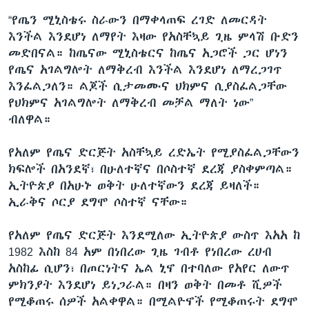
“የጤን ሚኒስቴሩ ስራውን በማቀላጠፍ ረገድ ለመርዳት
እንችል እንደሆነ ለማየት እዛው የአስቸኳይ ጊዜ ምላሽ ቡድን
መድበናል። ከጤናው ሚኒስቴርና ከጤና አጋሮች ጋር ሆነን
የጤና አገልግሎት ለማቅረብ እንችል እንደሆነ ለማረጋገጥ
እንፈልጋለን። ልጆች ሲታመሙና ህክምና ሲያስፈልጋቸው
የህክምና አገልግሎት ለማቅረብ መቻል ማለት ነው”
ብለዋል።
የአለም የጤና ድርጅት አስቸኳይ ረድኤት የሚያስፈልጋቸውን
ክፍሎች በአንደኛ፣ በሁለተኛና በሶስተኛ ደረጃ ያስቀምጣል።
ኢትዮጵያ በአሁኑ ወቅት ሁለተኛውን ደረጃ ይዛለች።
ኢራቅና ሶርያ ደግሞ ሶስተኛ ናቸው።
የአለም የጤና ድርጅት እንደሚለው ኢትዮጵያ ውስጥ እአአ ከ
1982 እስከ 84 አም በነበረው ጊዜ ገብቶ የነበረው ረሀብ
አስከፊ ሲሆን፣ በጦርነትና ኤል ኒኖ በተባለው የአየር ለውጥ
ምክንያት እንደሆነ ይነጋራል። በዛን ወቅት በመቶ ሺዎች
የሚቆጠሩ ሰዎች አልቀዋል። በሚልዮኖች የሚቆጠሩት ደግሞ