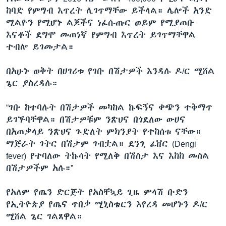
ከባድ የምግብ እጥረት ሊገጥማቸው ይችላል። ሌሎች አንድ
ሚልዮን የሚሆኑ ልጆችና ነፈሰ-ጡር ወይም የሚያጠቡ
እናቶች ደግሞ መጠነኛ የምግብ እጥረት ይገጥማቸዋል
ተብሎ ይገመታል።
በአሁኑ ወቅት በሀገሪቱ የገቡ በሽታዎች እንዳሉ ዶ/ር ሚሸል
ጌር ያስረዳሉ።
“ገቡ ከተባሉት በሽታዎች መካከል ኩፍኝና ቀጭን ተቅማጥ
ይገኙባቸዋል። በሽታዎቹም ንጽህና በጎደለው ውሀና
በአጠቃላይ ንጽህና ጉድለት ምክንያት የተከሰቱ ናቸው።
ማጅራት ገትር በሽታም ገብቷል። ደንጊ ፊቨር (Dengi
fever) የተባለው ትኩሳት የሚለቅ በሽስታ እና እከከ መስል
በሽታዎችም አሉ።”
የአለም የጤን ድርጅት የአስቸኳይ ጊዜ ምላሽ ቡድን
የኢትዮጵያ የጤና ጥበቃ ሚኒስቴርን እየረዳ መሆኑን ዶ/ር
ሚሸል ጌር ገልጸዋል።