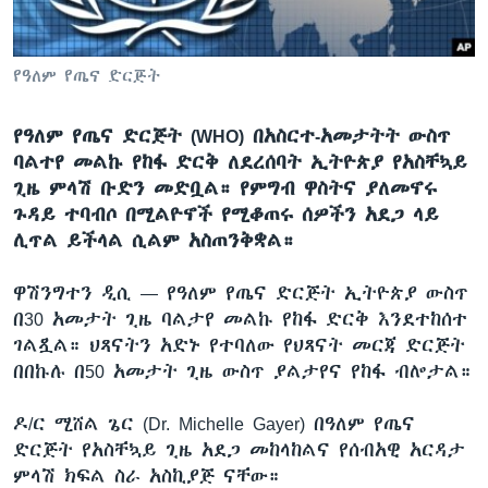
የዓለም የጤና ድርጅት
ቋንቋዎች
የዓለም የጤና ድርጅት (WHO) በአስርተ-አመታትት ውስጥ
ባልተየ መልኩ የከፋ ድርቅ ለደረሰባት ኢትዮጵያ የአስቸኳይ
ጊዜ ምላሽ ቡድን መድቧል። የምግብ ዋስትና ያለመኖሩ
ጉዳይ ተባብሶ በሚልዮኖች የሚቆጠሩ ሰዎችን አደጋ ላይ
ሊጥል ይችላል ሲልም አስጠንቅቋል።
ዋሽንግተን ዲሲ —
የዓለም የጤና ድርጅት ኢትዮጵያ ውስጥ
በ30 አመታት ጊዜ ባልታየ መልኩ የከፋ ድርቅ እንደተከሰተ
ገልጿል። ህጻናትን አድኑ የተባለው የህጻናት መርጃ ድርጅት
በበኩሉ በ50 አመታት ጊዜ ውስጥ ያልታየና የከፋ ብሎታል።
ዶ/ር ሚሸል ጌር (Dr. Michelle Gayer) በዓለም የጤና
ድርጅት የአስቸኳይ ጊዜ አደጋ መከላከልና የሰብአዊ አርዳታ
ምላሽ ክፍል ስራ አስኪያጅ ናቸው።