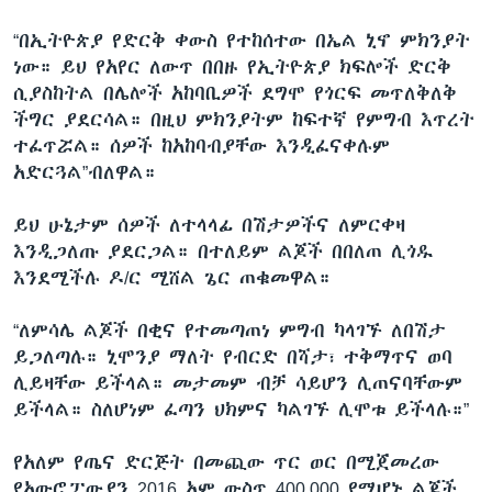
“በኢትዮጵያ የድርቅ ቀውስ የተከሰተው በኤል ኒኖ ምክንያት
ነው። ይህ የአየር ለውጥ በበዙ የኢትዮጵያ ክፍሎች ድርቅ
ሲያስከትል በሌሎች አከባቢዎች ደግሞ የጎርፍ መጥለቅለቅ
ችግር ያደርሳል። በዚህ ምክንያትም ከፍተኛ የምግብ እጥረት
ተፈጥሯል። ሰዎች ከአከባብያቸው እንዲፈናቀሉም
አድርጓል”ብለዋል።
ይህ ሁኔታም ሰዎች ለተላላፊ በሽታዎችና ለምርቀዛ
እንዲጋለጡ ያደርጋል። በተለይም ልጆች በበለጠ ሊጎዱ
እንደሚችሉ ዶ/ር ሚሸል ጌር ጠቁመዋል።
“ለምሳሌ ልጆች በቂና የተመጣጠነ ምግብ ካላገኙ ለበሽታ
ይጋለጣሉ። ኒሞንያ ማለት የብርድ በሻታ፣ ተቅማጥና ወባ
ሊይዛቸው ይችላል። መታመም ብቻ ሳይሆን ሊጠናባቸውም
ይችላል። ስለሆነም ፈጣን ህክምና ካልገኙ ሊሞቱ ይችላሉ።”
የአለም የጤና ድርጅት በመጪው ጥር ወር በሚጀመረው
የአውሮፓውያን 2016 አም ውስጥ 400,000 የሚሆኑ ልጆች