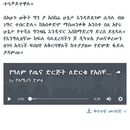
ተሳቃይተዋል።
በአሁኑ ወቅት ግን ያ አስከፊ ሁኔታ እንዳይደገም ሲባል ብዙ
ነግር ተሰርቷል። ከአስቀድሞ ማስጠንቀቅ አንስቶ ስለ አየሩ
ሁኔታ የተሻለ ግንዛቤ እንዲኖር እስከማድረግ ድረስ ይሄዳል።
የእንግሊዘኛው ክፍል ባልደረባችን ጆ ዲካፑአ ያጠናቀረውን
ዘገባ አዳነች ፍሰሀየ አቅርባዋለች ከተያያዘው የድምጽ ፋይል
ያዳምጡ።
የዓለም የጤና ድርጅት ለድርቁ የአስቸኳይ ጊዜ ምላሽ ቡድን መደበ
by
የአሜሪካ ድምፅ
No media source currently available
0:00
4:28
ቀጥተኛ መገናኛ