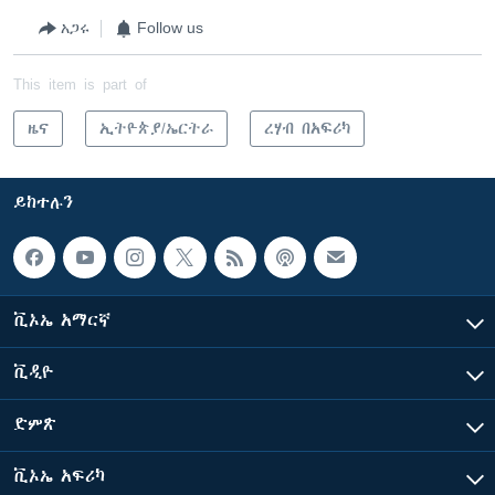
አጋሩ
Follow us
This item is part of
ዜና
ኢትዮጵያ/ኤርትራ
ረሃብ በአፍሪካ
ይከተሉን
ቪኦኤ አማርኛ
ቪዲዮ
ድምጽ
ቪኦኤ አፍሪካ